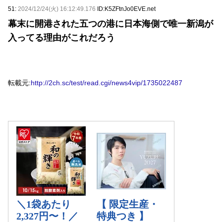
51:
2024/12/24(火) 16:12:49.176
ID:K5ZFtnJo0EVE.net
幕末に開港された五つの港に日本海側で唯一新潟が
入ってる理由がこれだろう
転載元:
http://2ch.sc/test/read.cgi/news4vip/1735022487