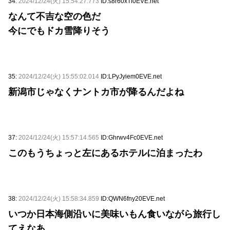
34:
2024/12/24(火) 15:54:27.773
ID:s8r60xTi0EVE.net
なんて不吉な空の色だ
今にでもドカ雪降りそう
35:
2024/12/24(火) 15:55:02.014
ID:LPyJyiem0EVE.net
新潟市じゃなくナントカ市が降るんだよね
37:
2024/12/24(火) 15:57:14.565
ID:Ghrwv4Fc0EVE.net
このもうちょっと左にあるホテルに泊まったわ
38:
2024/12/24(火) 15:58:34.859
ID:QWN6fny20EVE.net
いつか日本海側沿いに美味いもん食いながら旅行し
てえなあ