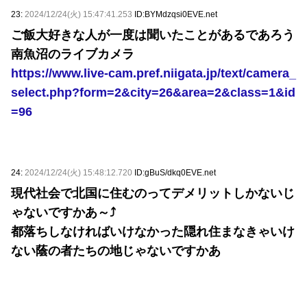
23:
2024/12/24(火) 15:47:41.253
ID:BYMdzqsi0EVE.net
ご飯大好きな人が一度は聞いたことがあるであろう
南魚沼のライブカメラ
https://www.live-cam.pref.niigata.jp/text/camera_
select.php?form=2&city=26&area=2&class=1&id
=96
24:
2024/12/24(火) 15:48:12.720
ID:gBuS/dkq0EVE.net
現代社会で北国に住むのってデメリットしかないじ
ゃないですかあ～⤴
都落ちしなければいけなかった隠れ住まなきゃいけ
ない蔭の者たちの地じゃないですかあ