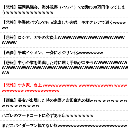
【悲報】福岡県議会、海外視察（ハワイ）で2億8500万円使ってしま
うｗｗｗｗｗｗｗｗｗｗｗｗ
【悲報】半導体バブルでFire達成した夫婦、キオクシアで逝くwwww
ww
【悲報】ロシア、ガチの大炎上WWWWWWWWWWWWWWWWWW
WWWW
【画像】平成イケメン、一斉にオジサン化wwwwwwww
【悲報】中小企業を退職した時に届く手紙がコチラWWWWWWWWW
WWWWWWWWWWWWWWWWWWWWWWWWWWWWWWWWWW
WW
【悲報】すき家、炎上 wwwwwwwwwww wwwwwwwwwww wwww
wwwwwww wwwwwwwwwww
【画像】長友が出場した時の南野と吉田麻也の顔w w w w w w w w w
w w w w w w w w w
ハズレのフードコートに必ずある店ｗｗｗｗｗｗｗ
まだスパイダーマン観てない奴wwwwwwwwwwwwwwwwwwwwww