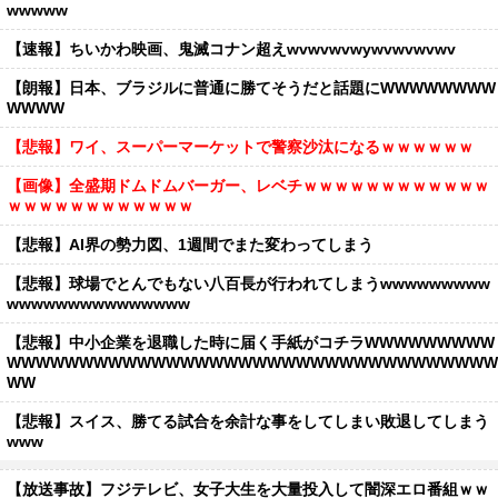
wwwww
【速報】ちいかわ映画、鬼滅コナン超えwvwvwvwywvwvwvwv
【朗報】日本、ブラジルに普通に勝てそうだと話題にWWWWWWWW
WWWW
【悲報】ワイ、スーパーマーケットで警察沙汰になるｗｗｗｗｗｗ
【画像】全盛期ドムドムバーガー、レベチｗｗｗｗｗｗｗｗｗｗｗｗ
ｗｗｗｗｗｗｗｗｗｗｗｗ
【悲報】AI界の勢力図、1週間でまた変わってしまう
【悲報】球場でとんでもない八百長が行われてしまうwwwwwwwww
wwwwwwwwwwwwwww
【悲報】中小企業を退職した時に届く手紙がコチラWWWWWWWWW
WWWWWWWWWWWWWWWWWWWWWWWWWWWWWWWWWW
WW
【悲報】スイス、勝てる試合を余計な事をしてしまい敗退してしまう
www
【放送事故】フジテレビ、女子大生を大量投入して闇深エロ番組ｗｗ