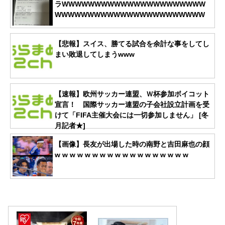
ラWWWWWWWWWWWWWWWWWWWWWW
WWWWWWWWWWWWWWWWWWWWWWW
【悲報】スイス、勝てる試合を余計な事をしてし
まい敗退してしまうwww
【速報】欧州サッカー連盟、Ｗ杯参加ボイコット
宣言！ 国際サッカー連盟の子会社設立計画を受
けて「FIFA主催大会には一切参加しません」 [冬
月記者★]
【画像】長友が出場した時の南野と吉田麻也の顔
w w w w w w w w w w w w w w w w w w