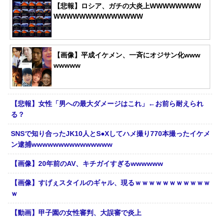
【悲報】ロシア、ガチの大炎上WWWWWWWW
WWWWWWWWWWWWWW
【画像】平成イケメン、一斉にオジサン化www
wwwww
【悲報】女性「男への最大ダメージはこれ」←お前ら耐えられ
る？
SNSで知り合ったJK10人とS●Xしてハメ撮り770本撮ったイケメ
ン逮捕wwwwwwwwwwwwwww
【画像】20年前のAV、キチガイすぎるwwwwww
【画像】すげぇスタイルのギャル、現るｗｗｗｗｗｗｗｗｗｗｗ
ｗ
【動画】甲子園の女性審判、大誤審で炎上