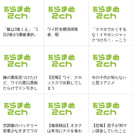
「飯は3食くえ」「1
ワイ貯水槽清掃業
「スマホでかくする
日2食が1番健康的」
者、暇
な！イヤホンジャッ
クつけろ！」←こう
いう人達ってどこい
ったの?
嫁の裏垢見つけたけ
【悲報】ワイ、クロ
今の十代が知らない
ど、ワイの悪口愚痴
ックスで出勤してし
と思うアニメ
だらけでドン引きし
まう
た
空調服のバッテリー
【徹底検証】オタク
【悲報】息子が30マ
容量少なすぎてワロ
は本当にナスを食わ
ン課金していたこと