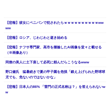
【悲報】彼女にペニバンで犯されたらｗｗｗｗｗｗｗｗｗｗww
ww
【悲報】ロシア、じわじわと逝き始める
【悲報】ナフサ専門家、高市を揶揄したAI画像を堂々と載せる
（※画像あり）
同僚の美人に土下座して必死に頼んだらこうなるwww
野口健氏 猛暑続きで夏の甲子園を危惧「鍛え上げられた野球球
児でも、危ないのではないかな」
【悲報】日本人の86% 「雷門の正式名称は？」を答えられないw
w