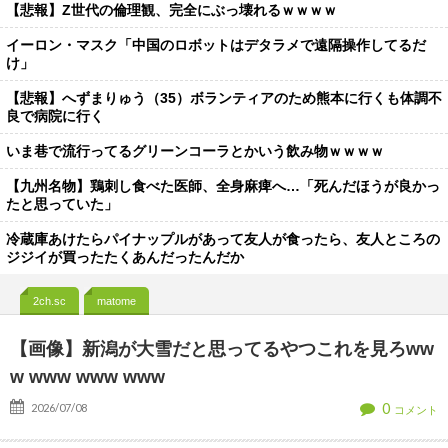
【悲報】Z世代の倫理観、完全にぶっ壊れるｗｗｗｗ
イーロン・マスク「中国のロボットはデタラメで遠隔操作してるだ
け」
【悲報】へずまりゅう（35）ボランティアのため熊本に行くも体調不
良で病院に行く
いま巷で流行ってるグリーンコーラとかいう飲み物ｗｗｗｗ
【九州名物】鶏刺し食べた医師、全身麻痺へ…「死んだほうが良かっ
たと思っていた」
冷蔵庫あけたらパイナップルがあって友人が食ったら、友人ところの
ジジイが買ったたくあんだったんだか
2ch.sc
matome
【画像】新潟が大雪だと思ってるやつこれを見ろww
w www www www
0
2026/07/08
コメント