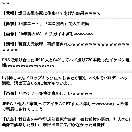
ｗｗ
【悲報】坂口杏里を家に住ませてあげた結果ｗｗｗｗ
【衝撃】34歳ニート、『エロ漫画』で人生逆転
【画像】20年前のAV、キチガイすぎるwwwwww
【朗報】菅直人元総理、再評価されるｗｗｗｗｗｗｗｗｗｗｗｗｗｗ
ｗｗｗｗ
SNSで知り合ったJK10人とS●Xしてハメ撮り770本撮ったイケメン逮
捕wwwwwwwwwwwwwww
L邪神ちゃんドロップキックはやじきたが霞むレベルでパロディネタ
満載。演出面白いのに台がキツいよ…
【画像】どのくノ一を快楽責めしたいｗｗｗｗｗ
JRPG「他人の家漁ってアイテムGETすんの楽しーwwwww」→欧米
で馬鹿にされてしまう
【広島】廿日市の中学野球部員死亡事故 書類送検の医師、別人のCT
画像で診察した疑い 頭部出血に気づかなかった可能性