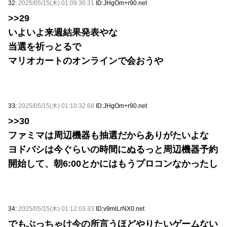
32:
2025/05/15(木) 01:09:30.31
ID:JHgOm+r90.net
>>29
いよいよ来週結果発表やな
当選を祈っとるで
マリオカートのオンラインで会おうや
33:
2025/05/15(木) 01:10:32.68
ID:JHgOm+r90.net
>>30
ファミマは周辺機器も抽選だからありがたいよな
ヨドバシは今ぐらいの時間にぬるっと周辺機器予約
開始して、朝6:00とかにはもうプロコンなかったし
34:
2025/05/15(木) 01:12:03.33
ID:v9mlLrNX0.net
でもぶっちゃけ今の所言うほどやりたいゲームない