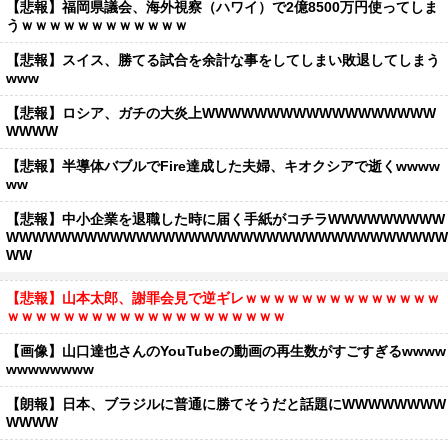
【悲報】福岡県議会、海外視察（ハワイ）で2億8500万円使ってしま
うｗｗｗｗｗｗｗｗｗｗｗｗ
【悲報】スイス、勝てる試合を余計な事をしてしまい敗退してしまう
www
【悲報】ロシア、ガチの大炎上WWWWWWWWWWWWWWWWWW
WWWW
【悲報】半導体バブルでFire達成した夫婦、キオクシアで逝くwwww
ww
【悲報】中小企業を退職した時に届く手紙がコチラWWWWWWWWW
WWWWWWWWWWWWWWWWWWWWWWWWWWWWWWWWWW
WW
【悲報】山本太郎、謝罪会見で逆ギレｗｗｗｗｗｗｗｗｗｗｗｗｗｗ
ｗｗｗｗｗｗｗｗｗｗｗｗｗｗｗｗｗｗｗｗ
【画像】山口達也さんのYouTubeの動画の再生数がすごすぎるwwww
wwwwwwww
【朗報】日本、ブラジルに普通に勝てそうだと話題にWWWWWWWW
WWWW