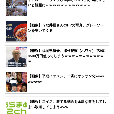
いと話題にw w w w w w w w w w w w
【画像】うな丼屋さんのHPの写真、グレーゾー
ンを突いてくる
【悲報】福岡県議会、海外視察（ハワイ）で2億
8500万円使ってしまうｗｗｗｗｗｗｗｗｗｗｗ
ｗ
【画像】平成イケメン、一斉にオジサン化www
wwwww
【悲報】スイス、勝てる試合を余計な事をしてし
まい敗退してしまうwww