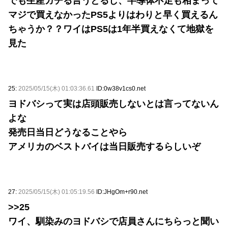
でも生産ガチる言うとるし、半導体不足も相まって
マジで買えなかったPS5よりはわりと早く買えるん
ちゃうか？？ワイはPS5は1年半買えなくて地獄を
見た
25:
2025/05/15(木) 01:03:36.61
ID:0w38v1cs0.net
ヨドバシって実は店頭販売しないとは言ってないん
よな
発売日当日どうなることやら
アメリカのベストバイは当日販売するらしいぞ
27:
2025/05/15(木) 01:05:19.56
ID:JHgOm+r90.net
>>25
ワイ、馴染みのヨドバシで店員さんにちらっと聞い