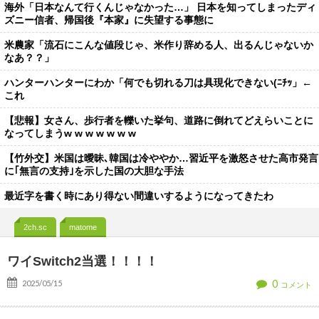
海外「日本なんて行くんじゃなかった…」 日本を知ってしまったディ
ズニー信者、帰国後『本家』に失望する事態に
米農家「流石にこんな値段じゃ、米作り辞める人、出るんじゃないか
なあ？？」
ハンターハンターにわか「何でも切れる刀は具現化できない(ﾆﾁｯ」←
これ
【悲報】女さん、歩行者を轢いた挙句、道路に倒れてどえらいことに
なってしまうw w w w w w w
【竹外交】米国は曖昧､韓国は冷ややか…習近平を激怒させた高市発言
に｢無言の支持｣を示した国の大胆な手法
最近字を書く時にあり得ない間違いするようになってきたわ
2ch.sc
matome
ワイSwitch2当選！！！！
0
2025/05/15
コメント