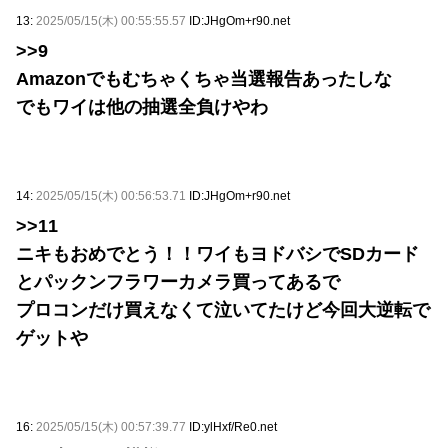
13:
2025/05/15(木) 00:55:55.57
ID:JHgOm+r90.net
>>9
Amazonでもむちゃくちゃ当選報告あったしな
でもワイは他の抽選全負けやわ
14:
2025/05/15(木) 00:56:53.71
ID:JHgOm+r90.net
>>11
ニキもおめでとう！！ワイもヨドバシでSDカード
とパックンフラワーカメラ買ってあるで
プロコンだけ買えなくて泣いてたけど今回大逆転で
ゲットや
16:
2025/05/15(木) 00:57:39.77
ID:ylHxf/Re0.net