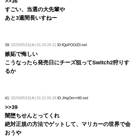
>>36
すごい、当選の大先輩や
あと3週間長いすねー
39:
2025/05/15(木) 01:20:26.22
ID:fQpPOO/Z0.net
嫉妬で悔しい
こうなったら発売日にチーズ狙ってSwitch2狩りす
るか
41:
2025/05/15(木) 01:22:05.28
ID:JHgOm+r90.net
>>39
闇堕ちせんとってくれ
絶対正規の方法でゲットして、マリカーの世界で会
おうや