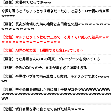
【画像】水曜40℃だってさwww
今振り返ると「ちょっとやり過ぎだったな」と思うコロナ禍の出来事
wyywyv
【画像】長友が出場した時の南野と吉田麻也の顔w w w w w w w w w
w w w w w w w w w
【悲報】マルチビタミン飲むの止めて一ヶ月くらい経った結果ｗｗｗ
ｗｗｗｗｗｗｗｗｗｗｗｗｗｗｗｗｗ
【悲報】AI界の勢力図、1週間でまた変わってしまう
【画像】うな丼屋さんのHPの写真、グレーゾーンを突いてくる
【悲報】最近のZの女の子、日本が暑すぎて薄着すぎる
【悲報】半導体バブルでFire達成した夫婦、キオクシアで逝くwwww
ww
【悲報】中小企業を退職した時に届く手紙がコチラWWWWWWWWW
WWWWWWWWWWWWWWWWWWWWWWWWWWWWWWWWWW
WW
【悲報】坂口杏里を家に住ませてあげた結果ｗｗｗｗ