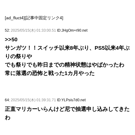
[ad_fluct4][記事中固定リンク4]
52:
2025/05/15(木) 01:33:00.51
ID:JHgOm+r90.net
>>50
サンガツ！！スイッチ以来8年ぶり、PS5以来4年ぶ
りの祭りや
でも祭りでも昨日までの精神状態はやばかったわ
常に落選の恐怖と戦った1カ月やった
64:
2025/05/15(木) 01:39:31.71
ID:YLPs/u7d0.net
正直マリカーいらんけど尼で抽選申し込みしてきた
わ