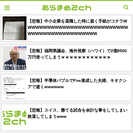
【悲報】中小企業を退職した時に届く手紙がコチラW
WWWWWWWWWWWWWWWWWWWWWWWWWW
WWWWWWWWWWWWWWWWWW
【悲報】福岡県議会、海外視察（ハワイ）で2億8500
万円使ってしまうｗｗｗｗｗｗｗｗｗｗｗｗ
【悲報】半導体バブルでFire達成した夫婦、キオクシ
アで逝くwwwwww
【悲報】スイス、勝てる試合を余計な事をしてしまい
敗退してしまうwww