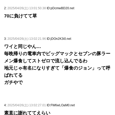
2:
2025/04/26(土) 13:01:50.38
ID:pDcmwBD20.net
70に負けてて草
3:
2025/04/26(土) 13:02:21.96
ID:jDOn2K3i0.net
ワイと同じやん…
毎晩帰りの電車内でビッグマックとセブンの豚ラー
メン爆食してストゼロで流し込んでるわ
地元じゃ有名になりすぎて「爆食のジョン」って呼
ばれてる
ガチやで
4:
2025/04/26(土) 13:02:27.01
ID:FW6wLOaM0.net
素直に謝れててえらい