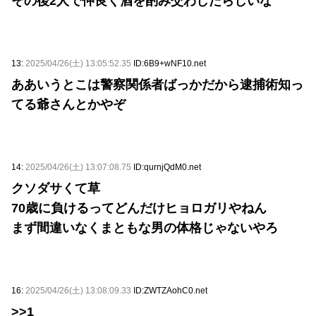
その後2人で仲良く酒を酌み交わしたらしいな
13:
2025/04/26(土) 13:05:52.35
ID:6B9+wNF10.net
ああいうとこは警察関係者ばっかだから逮捕術知っ
てる爺さんとかやぞ
14:
2025/04/26(土) 13:07:08.75
ID:qurnjQdM0.net
クソダサくて草
70歳に負けるってどんだけヒョロガリやねん
まず間違いなくまともな男の体格じゃないやろ
16:
2025/04/26(土) 13:08:09.33
ID:ZWTZAohC0.net
>>1