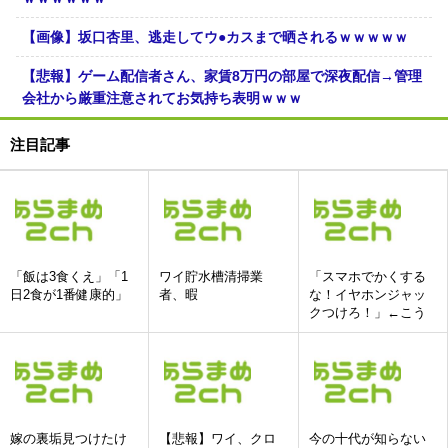
【画像】坂口杏里、逃走してウ●カスまで晒されるｗｗｗｗｗ
【悲報】ゲーム配信者さん、家賃8万円の部屋で深夜配信→管理
会社から厳重注意されてお気持ち表明ｗｗｗ
注目記事
「飯は3食くえ」「1
ワイ貯水槽清掃業
「スマホでかくする
日2食が1番健康的」
者、暇
な！イヤホンジャッ
クつけろ！」←こう
いう人達ってどこい
ったの?
嫁の裏垢見つけたけ
【悲報】ワイ、クロ
今の十代が知らない