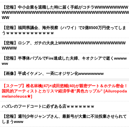
【悲報】中小企業を退職した時に届く手紙がコチラWWWWWWWWW
WWWWWWWWWWWWWWWWWWWWWWWWWWWWWWWWWW
WW
【悲報】福岡県議会、海外視察（ハワイ）で2億8500万円使ってしま
うｗｗｗｗｗｗｗｗｗｗｗｗ
【悲報】ロシア、ガチの大炎上WWWWWWWWWWWWWWWWWW
WWWW
【悲報】半導体バブルでFire達成した夫婦、キオクシアで逝くwwww
ww
【画像】平成イケメン、一斉にオジサン化wwwwwwww
【スクープ】椎名林檎(47)×成田悠輔(40)が親密デート＆ホテル密会！
国民的アーティストとカリスマ経済学者”異色カップル” [Ailuropoda
melanoleuca★]
ハズレのフードコートに必ずある店ｗｗｗｗｗｗｗ
【悲報】週刊少年ジャンプさん、最新号が大量に不法投棄させられて
しまうwww