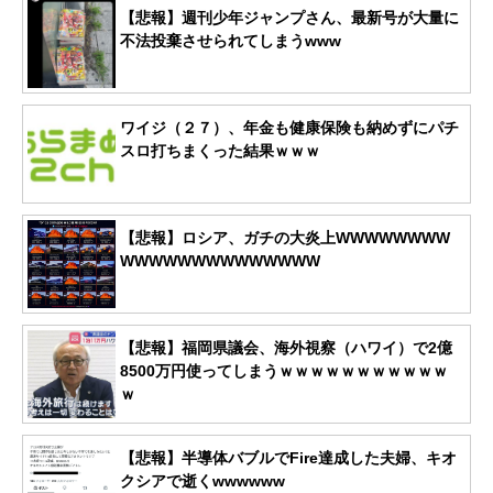
【悲報】週刊少年ジャンプさん、最新号が大量に
不法投棄させられてしまうwww
ワイジ（２７）、年金も健康保険も納めずにパチ
スロ打ちまくった結果ｗｗｗ
【悲報】ロシア、ガチの大炎上WWWWWWWW
WWWWWWWWWWWWWW
【悲報】福岡県議会、海外視察（ハワイ）で2億
8500万円使ってしまうｗｗｗｗｗｗｗｗｗｗｗ
ｗ
【悲報】半導体バブルでFire達成した夫婦、キオ
クシアで逝くwwwwww