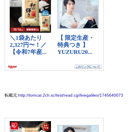
転載元:
http://tomcat.2ch.sc/test/read.cgi/livegalileo/1745640073