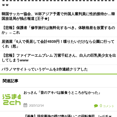
ｗｗｗｗｗｗｗｗｗｗｗｗｗｗｗｗｗｗｗｗｗｗｗｗｗｗｗｗｗｗｗ
ｗｗ
韓国サッカー協会、Ｗ杯アジア予選で外国人審判員に性的接待か…韓
国放送局が独占報道 [王子★]
【悲報】保護者「修学旅行は無料化するべき。体験格差を放置するの
か」←これ
居酒屋「6人で長居して会計4939円！喋りたいだけなら公園に行って
くれ（怒」
【悲報】ファイアーエムブレム 万紫千紅さん、白人の巨乳美少女を出
してしまうwww
パラノマサイトっていうゲームを2作連続クリアした
関連記事
おっさん「昔のアキバは飯食うところがなかった」
0
2025/12/14
コメント
【画像】現役最強の呼び声が高いこの回転寿司、レベチｗ