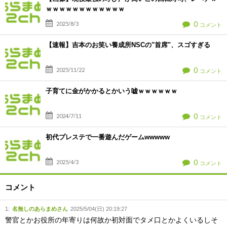
ｗｗｗｗｗｗｗｗｗｗｗｗ
0
2025/8/3
コメント
【速報】吉本のお笑い養成所NSCの"首席"、スゴすぎる
0
2025/11/22
コメント
子育てに金がかかるとかいう嘘ｗｗｗｗｗｗ
0
2024/7/11
コメント
初代プレステで一番遊んだゲームwwwww
0
2025/4/3
コメント
コメント
1
:
名無しのあらまめさん
2025/5/04(日) 20:19:27
警官とかお役所の年寄りは何故か初対面でタメ口とかよくいるしそ