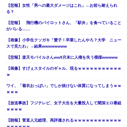
【悲報】女性「男への最大ダメージはこれ」←お前ら耐えられ
る？
【悲報】 飛行機のパイロットさん、「駅弁」を食べていること
がバレる……
【画像】小学生クソガキ「愛子！卒業したんやろ？大学 ニュー
スで見たわ」→結果wwwwwwww
【悲報】楽天モバイルさんww9月末に人権を失う模様wwwww
【画像】すげぇスタイルのギャル、現るｗｗｗｗｗｗｗｗｗｗｗ
ｗ
ワイ、「着衣おっばい」でしか抜けない体質になってしまうｗｗ
ｗｗｗ
【放送事故】フジテレビ、女子大生を大量投入して闇深エロ番組
ｗｗｗｗ
【朗報】菅直人元総理、再評価されるｗｗｗｗｗｗｗｗｗｗｗｗ
ｗｗｗｗｗｗ