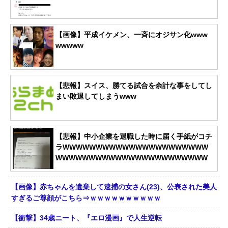
【画像】平成イケメン、一斉にオジサン化www
wwwww
【悲報】スイス、勝てる試合を余計な事をしてし
まい敗退してしまうwww
【悲報】中小企業を退職した時に届く手紙がコチ
ラWWWWWWWWWWWWWWWWWWWWWW
WWWWWWWWWWWWWWWWWWWWWWW
【画像】赤ちゃんを遺棄して逮捕の女さん(23)、公表された美人
すぎるご尊顔がこちら⇒ｗｗｗｗｗｗｗｗｗｗ
【衝撃】34歳ニート、『エロ漫画』で人生逆転