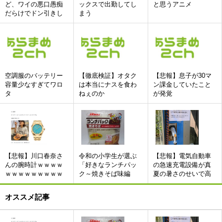
ど、ワイの悪口愚痴
ックスで出勤してし
と思うアニメ
だらけでドン引きし
まう
た
空調服のバッテリー
【徹底検証】オタク
【悲報】息子が30マ
容量少なすぎてワロ
は本当にナスを食わ
ン課金していたこと
タ
ねぇのか
が発覚
【悲報】川口春奈さ
令和の小学生が選ぶ
【悲報】電気自動車
んの腕時計ｗｗｗｗ
「好きなランチパッ
の急速充電設備が真
ｗｗｗｗｗｗｗｗｗ
ク～焼きそば味編
夏の暑さのせいで高
～」ランキング
温異常のエラーが出
て使用不可にwwwww
オススメ記事
wwwwwwwwwwwwww
w