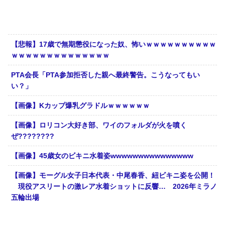
【悲報】17歳で無期懲役になった奴、怖いｗｗｗｗｗｗｗｗｗｗ
ｗｗｗｗｗｗｗｗｗｗｗｗｗｗ
PTA会長「PTA参加拒否した親へ最終警告。こうなってもい
い？」
【画像】Kカップ爆乳グラドルｗｗｗｗｗｗ
【画像】ロリコン大好き部、ワイのフォルダが火を噴く
ぜ????????
【画像】45歳女のビキニ水着姿wwwwwwwwwwwwwww
【画像】モーグル女子日本代表・中尾春香、紐ビキニ姿を公開！
現役アスリートの激レア水着ショットに反響… 2026年ミラノ
五輪出場