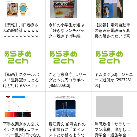
【悲報】川口春奈さ
令和の小学生が選ぶ
【悲報】電気自動車
んの腕時計ｗｗｗｗ
「好きなランチパッ
の急速充電設備が真
ｗｗｗｗｗｗｗｗｗ
ク～焼きそば味編
夏の暑さのせいで高
～」ランキング
温異常のエラーが出
て使用不可にwwwww
wwwwwwwwwwwwww
w
【動画】スクールバ
こども家庭庁、Jリー
キムタク(50)、ジャニ
ス「道路冠水しとる
グと５兆円コラボへ
ーズ退所か [2927231
けど行けるやろ！」
[455830913]
91]
→15人死亡
平手友梨奈さん公式
堀江貴文 前澤友作の
岸田政権「サラリー
インスタ開設→フォ
宇宙旅行に「エベレ
マン増税」底なし…
ロワー数が1日でなん
ストとか登るような
奨学金・遺族年金・