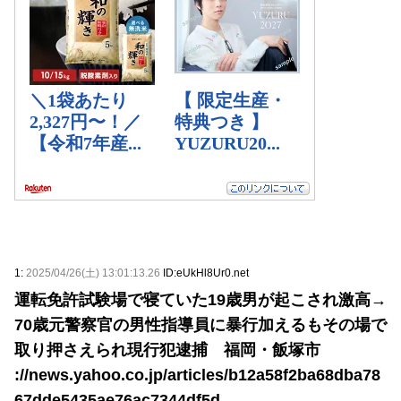
1:
2025/04/26(土) 13:01:13.26
ID:eUkHl8Ur0.net
運転免許試験場で寝ていた19歳男が起こされ激高→
70歳元警察官の男性指導員に暴行加えるもその場で
取り押さえられ現行犯逮捕 福岡・飯塚市
://news.yahoo.co.jp/articles/b12a58f2ba68dba78
67dde5435ae76ac7344df5d