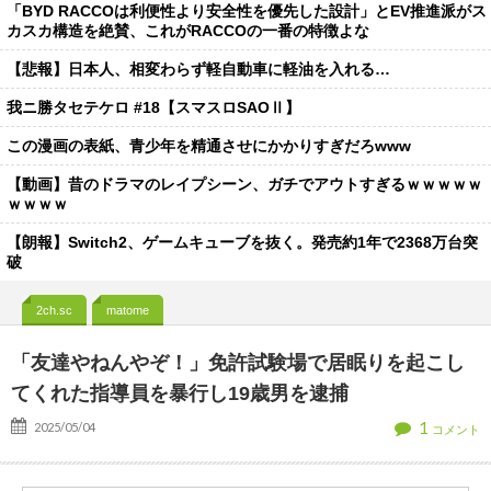
「BYD RACCOは利便性より安全性を優先した設計」とEV推進派がス
カスカ構造を絶賛、これがRACCOの一番の特徴よな
【悲報】日本人、相変わらず軽自動車に軽油を入れる…
我ニ勝タセテケロ #18【スマスロSAOⅡ】
この漫画の表紙、青少年を精通させにかかりすぎだろwww
【動画】昔のドラマのレイプシーン、ガチでアウトすぎるｗｗｗｗｗ
ｗｗｗｗ
【朗報】Switch2、ゲームキューブを抜く。発売約1年で2368万台突
破
2ch.sc
matome
「友達やねんやぞ！」免許試験場で居眠りを起こし
てくれた指導員を暴行し19歳男を逮捕
1
2025/05/04
コメント