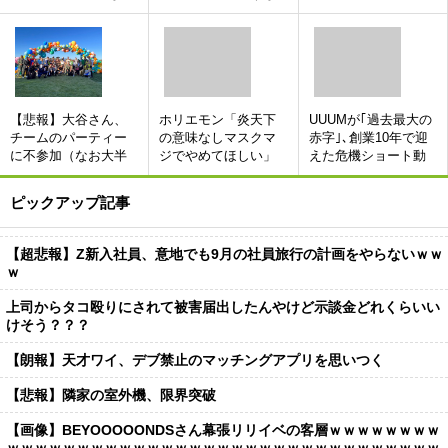
と！なんと…！
もんでしょ 金さえ
失業等給付もリスト
払えば誰でも行ける
アップ [156193805]
し」 [659060378]
【悲報】大谷さん、
ホリエモン「炎天下
UUUMが｢過去最大の
チームのパーティー
の意味なしマスクマ
赤字｣､創業10年で迎
に不参加（なお大半
ジでやめてほしい」
えた危機ショート動
の選手が参加した模
[837857943]
画拡大が逆風に､決死
様）
の人員削減へ [512899
ピックアップ記事
213]
【超悲報】Z新入社員、意地でも9月の社員旅行の計画をやらないｗｗ
ｗ
上司からタコ殴りにされて被害届出したんやけど示談金どれくらいい
けそう？？？
【朗報】天才ワイ、デブ禁止のマッチングアプリを思いつく
【悲報】隣家の室外機、限界突破
【画像】BEYOOOOONDSさん幕張リリイベの客層ｗｗｗｗｗｗｗｗ