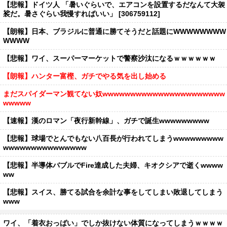
【悲報】ドイツ人 「暑いぐらいで、エアコンを設置するだなんて大袈
裟だ。暑さぐらい我慢すればいい」 [306759112]
【朗報】日本、ブラジルに普通に勝てそうだと話題にWWWWWWWW
WWWW
【悲報】ワイ、スーパーマーケットで警察沙汰になるｗｗｗｗｗｗ
【朗報】ハンター富樫、ガチでやる気を出し始める
まだスパイダーマン観てない奴wwwwwwwwwwwwwwwwwwwwww
wwwww
【速報】漢のロマン「夜行新幹線」、ガチで誕生wwwwwwwww
【悲報】球場でとんでもない八百長が行われてしまうwwwwwwwww
wwwwwwwwwwwwwww
【悲報】半導体バブルでFire達成した夫婦、キオクシアで逝くwwww
ww
【悲報】スイス、勝てる試合を余計な事をしてしまい敗退してしまう
www
ワイ、「着衣おっばい」でしか抜けない体質になってしまうｗｗｗｗ