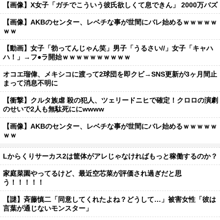
【画像】X女子「ガチでこういう彼氏欲しくて息できん」 2000万バズ
【画像】AKBのセンター、レベチな事が世間にバレ始めるｗｗｗｗｗ
ｗｗ
【動画】女子「勃ってんじゃん笑」男子「うるさい//」女子「キャハ
ハ！」→フ●ラ開始ｗｗｗｗｗｗｗｗｗｗ
オコエ瑠偉、メキシコに渡って2球団を即クビ→SNS更新が3ヶ月間止
まって消息不明に
【衝撃】クルタ族虐 殺の犯人、ツェリードニヒで確定！クロロの演劇
のせいで2人も無駄死ににwwww
【画像】AKBのセンター、レベチな事が世間にバレ始めるｗｗｗｗｗ
ｗｗ
Lからくりサーカス2は筐体がアレじゃなければもっと稼働するのか？
家庭菜園やってるけど、最近空芯菜が評価され過ぎだと思
う！！！！！
【謎】斉藤慎二「同意してくれたよね？どうして…」被害女性「彼は
言葉が通じないモンスター」