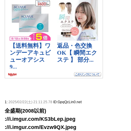
1:
2025/02/22(土) 21:11:25.78
ID:GpqQcLin0.net
全盛期(2008以前)
://i.imgur.com/KS3bLep.jpeg
://i.imgur.com/Evzw9QX.jpeg