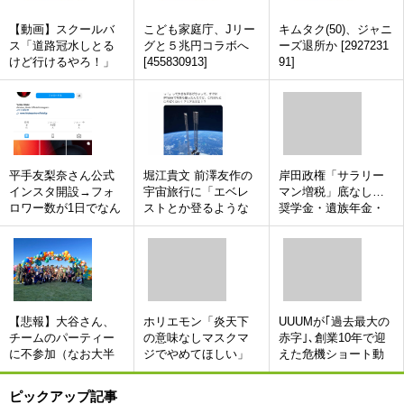
【動画】スクールバ
こども家庭庁、Jリー
キムタク(50)、ジャニ
ス「道路冠水しとる
グと５兆円コラボへ
ーズ退所か [2927231
けど行けるやろ！」
[455830913]
91]
→15人死亡
平手友梨奈さん公式
堀江貴文 前澤友作の
岸田政権「サラリー
インスタ開設→フォ
宇宙旅行に「エベレ
マン増税」底なし…
ロワー数が1日でなん
ストとか登るような
奨学金・遺族年金・
と！なんと…！
もんでしょ 金さえ
失業等給付もリスト
払えば誰でも行ける
アップ [156193805]
し」 [659060378]
【悲報】大谷さん、
ホリエモン「炎天下
UUUMが｢過去最大の
チームのパーティー
の意味なしマスクマ
赤字｣､創業10年で迎
に不参加（なお大半
ジでやめてほしい」
えた危機ショート動
の選手が参加した模
[837857943]
画拡大が逆風に､決死
様）
の人員削減へ [512899
ピックアップ記事
213]