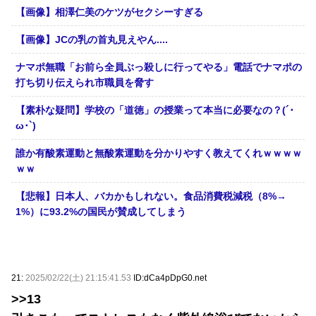
【画像】相澤仁美のケツがセクシーすぎる
【画像】JCの乳の首丸見えやん....
ナマポ無職「お前ら全員ぶっ殺しに行ってやる」電話でナマポの
打ち切り伝えられ市職員を脅す
【素朴な疑問】学校の「道徳」の授業って本当に必要なの？(´･
ω･`)
誰か有酸素運動と無酸素運動を分かりやすく教えてくれｗｗｗｗ
ｗｗ
【悲報】日本人、バカかもしれない。食品消費税減税（8%→
1%）に93.2%の国民が賛成してしまう
21:
2025/02/22(土) 21:15:41.53
ID:dCa4pDpG0.net
>>13