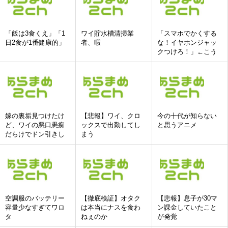
「飯は3食くえ」「1
ワイ貯水槽清掃業
「スマホでかくする
日2食が1番健康的」
者、暇
な！イヤホンジャッ
クつけろ！」←こう
いう人達ってどこい
ったの?
嫁の裏垢見つけたけ
【悲報】ワイ、クロ
今の十代が知らない
ど、ワイの悪口愚痴
ックスで出勤してし
と思うアニメ
だらけでドン引きし
まう
た
空調服のバッテリー
【徹底検証】オタク
【悲報】息子が30マ
容量少なすぎてワロ
は本当にナスを食わ
ン課金していたこと
タ
ねぇのか
が発覚