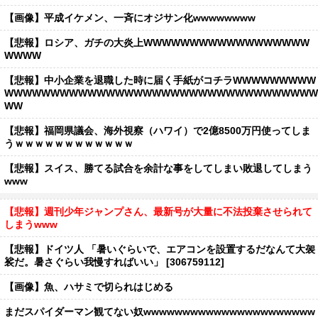
【画像】平成イケメン、一斉にオジサン化wwwwwwww
【悲報】ロシア、ガチの大炎上WWWWWWWWWWWWWWWWWW
WWWW
【悲報】中小企業を退職した時に届く手紙がコチラWWWWWWWWW
WWWWWWWWWWWWWWWWWWWWWWWWWWWWWWWWWW
WW
【悲報】福岡県議会、海外視察（ハワイ）で2億8500万円使ってしま
うｗｗｗｗｗｗｗｗｗｗｗｗ
【悲報】スイス、勝てる試合を余計な事をしてしまい敗退してしまう
www
【悲報】週刊少年ジャンプさん、最新号が大量に不法投棄させられて
しまうwww
【悲報】ドイツ人 「暑いぐらいで、エアコンを設置するだなんて大袈
裟だ。暑さぐらい我慢すればいい」 [306759112]
【画像】魚、ハサミで切られはじめる
まだスパイダーマン観てない奴wwwwwwwwwwwwwwwwwwwwww