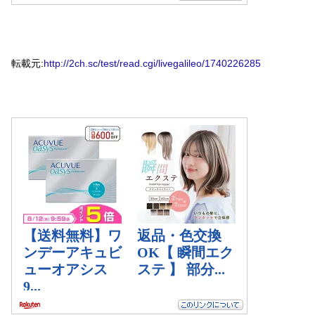
転載元:
http://2ch.sc/test/read.cgi/livegalileo/1740226285