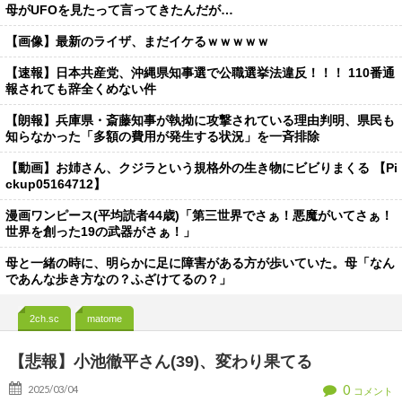
母がUFOを見たって言ってきたんだが…
【画像】最新のライザ、まだイケるｗｗｗｗｗ
【速報】日本共産党、沖縄県知事選で公職選挙法違反！！！ 110番通
報されても辞全くめない件
【朗報】兵庫県・斎藤知事が執拗に攻撃されている理由判明、県民も
知らなかった「多額の費用が発生する状況」を一斉排除
【動画】お姉さん、クジラという規格外の生き物にビビりまくる 【Pi
ckup05164712】
漫画ワンピース(平均読者44歳)「第三世界でさぁ！悪魔がいてさぁ！
世界を創った19の武器がさぁ！」
母と一緒の時に、明らかに足に障害がある方が歩いていた。母「なん
であんな歩き方なの？ふざけてるの？」
2ch.sc
matome
【悲報】小池徹平さん(39)、変わり果てる
0
2025/03/04
コメント