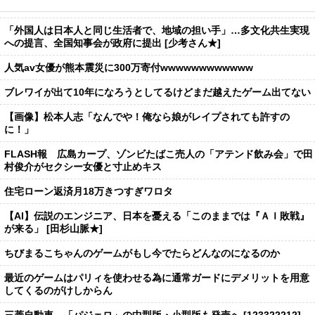
「外国人は日本人と同じ生活者で、地域の担い手」…多文化共生実現
への提言、全国知事会が政府に提出 [少考さん★]
人気av女優が熊本震災に300万寄付wwwwwwwwwwww
ブレワイが出て10年になろうとしてるけどまだ越えたゲーム出てない
【画像】松本人志「なんでや！俺なら娘がレイプされても許すの
に！」
FLASH報 広島カープ、ゾンビたばこ売人の「アテンド飲み会」で田
村俊介がセクシー女優と寸止めキス
住宅ローン返済月18万きつすぎワロタ
【AI】伝説のエンジニア、日本を憂える「このままでは『ＡＩ敗戦』
が来る」 [田杉山脈★]
ちびまるこちゃんのゲームがもし今でたらどんなのになるのか
最近のゲームはパリィを使わせる為に通常ガードにデメリットを用意
してくるのがけしからん