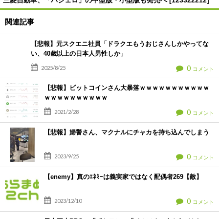
三菱自動車、「パジェロ」の中型版・小型版も発売へ [123322212]
関連記事
【悲報】元スクエニ社員「ドラクエもうおじさんしかやってな
い、40歳以上の日本人男性しか」
0
2025/8/25
コメント
【悲報】ビットコインさん大暴落ｗｗｗｗｗｗｗｗｗｗｗ
ｗｗｗｗｗｗｗｗｗｗ
0
2021/2/28
コメント
【悲報】婦警さん、マクナルにチャカを持ち込んでしまう
0
2023/9/25
コメント
【enemy】真のｴﾈﾐｰは義実家ではなく配偶者269【敵】
0
2023/12/10
コメント