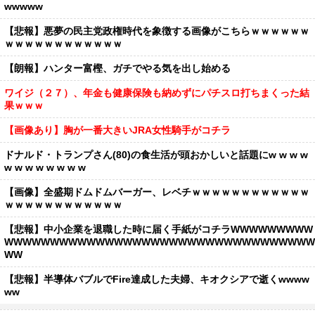
wwwww
【悲報】悪夢の民主党政権時代を象徴する画像がこちらｗｗｗｗｗｗ
ｗｗｗｗｗｗｗｗｗｗｗｗ
【朗報】ハンター富樫、ガチでやる気を出し始める
ワイジ（２７）、年金も健康保険も納めずにパチスロ打ちまくった結
果ｗｗｗ
【画像あり】胸が一番大きいJRA女性騎手がコチラ
ドナルド・トランプさん(80)の食生活が頭おかしいと話題にw w w w
w w w w w w w w
【画像】全盛期ドムドムバーガー、レベチｗｗｗｗｗｗｗｗｗｗｗｗ
ｗｗｗｗｗｗｗｗｗｗｗｗ
【悲報】中小企業を退職した時に届く手紙がコチラWWWWWWWWW
WWWWWWWWWWWWWWWWWWWWWWWWWWWWWWWWWW
WW
【悲報】半導体バブルでFire達成した夫婦、キオクシアで逝くwwww
ww