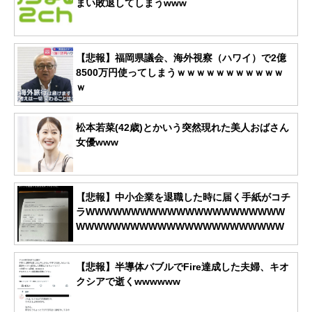
まい敗退してしまうwww
【悲報】福岡県議会、海外視察（ハワイ）で2億
8500万円使ってしまうｗｗｗｗｗｗｗｗｗｗｗ
ｗ
松本若菜(42歳)とかいう突然現れた美人おばさん
女優www
【悲報】中小企業を退職した時に届く手紙がコチ
ラWWWWWWWWWWWWWWWWWWWWWW
WWWWWWWWWWWWWWWWWWWWWWW
【悲報】半導体バブルでFire達成した夫婦、キオ
クシアで逝くwwwwww