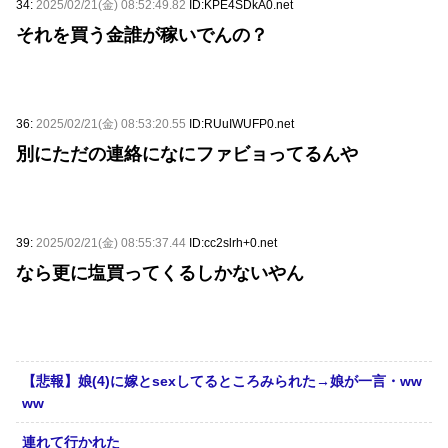
34:
2025/02/21(金) 08:52:49.82
ID:KPE4SDkA0.net
それを買う金誰が稼いでんの？
36:
2025/02/21(金) 08:53:20.55
ID:RUuIWUFP0.net
別にただの連絡になにファビョってるんや
39:
2025/02/21(金) 08:55:37.44
ID:cc2slrh+0.net
なら更に塩買ってくるしかないやん
【悲報】娘(4)に嫁とsexしてるところみられた→娘が一言・ww
ww
連れて行かれた