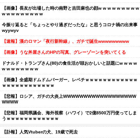
【画像】長友が出場した時の南野と吉田麻也の顔w w w w w w w w w
w w w w w w w w w
今振り返ると「ちょっとやり過ぎだったな」と思うコロナ禍の出来事
wyywyv
【速報】漢のロマン「夜行新幹線」、ガチで誕生wwwwwwwww
【画像】うな丼屋さんのHPの写真、グレーゾーンを突いてくる
ドナルド・トランプさん(80)の食生活が頭おかしいと話題にw w w w
w w w w w w w w
【画像】全盛期ドムドムバーガー、レベチｗｗｗｗｗｗｗｗｗｗｗｗ
ｗｗｗｗｗｗｗｗｗｗｗｗ
【悲報】ロシア、ガチの大炎上WWWWWWWWWWWWWWWWWW
WWWW
【悲報】福岡県議会、海外視察（ハワイ）で2億8500万円使ってしま
うｗｗｗｗｗｗｗｗｗｗｗｗ
【訃報】人気Vtuberの犬、19歳で死去