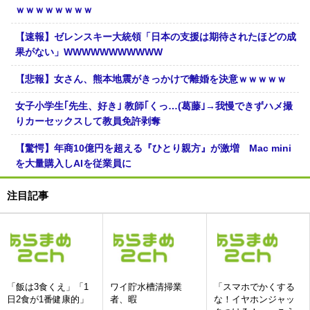
ｗｗｗｗｗｗｗｗ
【速報】ゼレンスキー大統領「日本の支援は期待されたほどの成
果がない」WWWWWWWWWWW
【悲報】女さん、熊本地震がきっかけで離婚を決意ｗｗｗｗｗ
女子小学生｢先生、好き｣ 教師｢くっ…(葛藤｣→我慢できずハメ撮
りカーセックスして教員免許剥奪
【驚愕】年商10億円を超える『ひとり親方』が激増 Mac mini
を大量購入しAIを従業員に
注目記事
「飯は3食くえ」「1
ワイ貯水槽清掃業
「スマホでかくする
日2食が1番健康的」
者、暇
な！イヤホンジャッ