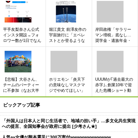
平手友梨奈さん公式
堀江貴文 前澤友作の
岸田政権「サラリー
インスタ開設→フォ
宇宙旅行に「エベレ
マン増税」底なし…
ロワー数が1日でなん
ストとか登るような
奨学金・遺族年金・
と！なんと…！
もんでしょ 金さえ
失業等給付もリスト
払えば誰でも行ける
アップ [156193805]
し」 [659060378]
【悲報】大谷さん、
ホリエモン「炎天下
UUUMが｢過去最大の
チームのパーティー
の意味なしマスクマ
赤字｣､創業10年で迎
に不参加（なお大半
ジでやめてほしい」
えた危機ショート動
の選手が参加した模
[837857943]
画拡大が逆風に､決死
様）
の人員削減へ [512899
ピックアップ記事
213]
「外国人は日本人と同じ生活者で、地域の担い手」…多文化共生実現
への提言、全国知事会が政府に提出 [少考さん★]
人気av女優が熊本震災に300万寄付wwwwwwwwwwww