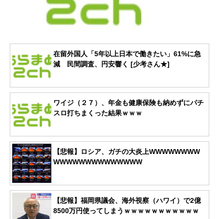
在留外国人「5年以上日本で働きたい」61%に急
減 民間調査、円安響く [少考さん★]
ワイジ（２７）、年金も健康保険も納めずにパチ
スロ打ちまくった結果ｗｗｗ
【悲報】ロシア、ガチの大炎上WWWWWWWW
WWWWWWWWWWWWWW
【悲報】福岡県議会、海外視察（ハワイ）で2億
8500万円使ってしまうｗｗｗｗｗｗｗｗｗｗｗ