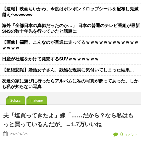
【速報】映画ちいかわ、今度はボンボンドロップシールを配布し鬼滅
越えへwwwww
海外「全部日本の真似だったのか…」 日本の普通のテレビ番組が最新
SNSの数十年先を行っていたと話題に
【画像】福岡、こんなのが普通に走ってるｗｗｗｗｗｗｗｗｗｗｗｗ
ｗｗｗｗ
日産が社運をかけて発売するSUVｗｗｗｗｗｗｗ
【超絶悲報】婚活女子さん、残酷な現実に気付いてしまった結果…
友達の家に遊びに行ったらアルバムに私の写真が飾ってあった。しか
も私が知らない写真
2ch.sc
matome
夫「塩買ってきたよ」嫁「……だから？なら私はも
っと買っているんだが」←1.7万いいね
0
2025/02/25
コメント