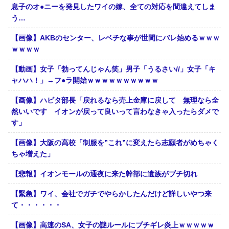
息子のオ●ニーを発見したワイの嫁、全ての対応を間違えてしま
う…
【画像】AKBのセンター、レベチな事が世間にバレ始めるｗｗｗ
ｗｗｗｗ
【動画】女子「勃ってんじゃん笑」男子「うるさい//」女子「キ
ャハハ！」→フ●ラ開始ｗｗｗｗｗｗｗｗｗｗ
【画像】ハビタ部長「戻れるなら売上金庫に戻して 無理なら全
然いいです イオンが戻って良いって言わなきゃ入ったらダメで
す」
【画像】大阪の高校「制服を”これ”に変えたら志願者がめちゃく
ちゃ増えた」
【悲報】イオンモールの通夜に来た幹部に遺族がブチ切れ
【緊急】ワイ、会社でガチでやらかしたんだけど詳しいやつ来
て・・・・・・
【画像】高速のSA、女子の謎ルールにブチギレ炎上ｗｗｗｗｗ