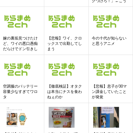
クつけろ！」←こう
いう人達ってどこい
ったの?
嫁の裏垢見つけたけ
【悲報】ワイ、クロ
今の十代が知らない
ど、ワイの悪口愚痴
ックスで出勤してし
と思うアニメ
だらけでドン引きし
まう
た
空調服のバッテリー
【徹底検証】オタク
【悲報】息子が30マ
容量少なすぎてワロ
は本当にナスを食わ
ン課金していたこと
タ
ねぇのか
が発覚