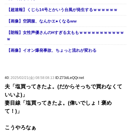
【超速報】くじら14号とかいう台風が発生するｗｗｗｗｗｗ
【画像】空調服、なんかエ●くなるww
【朗報】女性声優さんのHすぎる太ももｗｗｗｗｗｗｗｗｗｗｗ
ｗ
【画像】イオン爆発事故、ちょっと流れが変わる
40:
2025/02/21(金) 08:58:08.13
ID:Z73dLeQQr.net
夫「塩買ってきたよ。(だからそっちで買わなくて
いいよ)」
妻目線「塩買ってきたよ。(偉いでしょ！褒め
て！)」
こうやろなぁ