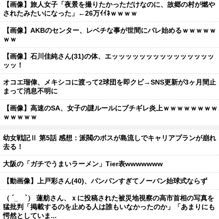
【画像】旅人女子「夜景を撮りたかっただけなのに、故郷の村が燃や
されたみたいになった」←26万ｲｲﾈｗｗｗｗ
【画像】AKBのセンター、レベチな事が世間にバレ始めるｗｗｗｗｗ
ｗｗ
【画像】石川佳純さん(31)の体、エッッッッッッッッッッッッッッッ
ッッ！
オコエ瑠偉、メキシコに渡って2球団を即クビ→SNS更新が3ヶ月間止
まって消息不明に
【画像】高速のSA、女子の謎ルールにブチギレ炎上ｗｗｗｗｗｗｗｗ
ｗｗｗｗｗ
幼女戦記Ⅱ 第5話 感想：派閥のボスが島流しでキャリアプランが崩れ
去る！
大阪の「ガチでうまいラーメン」Tier表wwwwwww
【動画像】上戸彩さん(40)、パンパンすぎてノーバン始球式ならず
（ ´_ゝ`） 蓮舫さん、ｘに投稿された被災地視察の高市首相の写真を
猛批判「掲載するのを止める人は誰もいなかったのか」「あまりにも
愕然としていま...