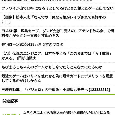
ブレワイが出て10年になろうとしてるけどまだ越えたゲーム出てない
【画像】松本人志「なんでや！俺なら娘がレイプされても許すの
に！」
FLASH報 広島カープ、ゾンビたばこ売人の「アテンド飲み会」で田
村俊介がセクシー女優と寸止めキス
住宅ローン返済月18万きつすぎワロタ
【AI】伝説のエンジニア、日本を憂える「このままでは『ＡＩ敗戦』
が来る」 [田杉山脈★]
ちびまるこちゃんのゲームがもし今でたらどんなのになるのか
最近のゲームはパリィを使わせる為に通常ガードにデメリットを用意
してくるのがけしからん
三菱自動車、「パジェロ」の中型版・小型版も発売へ [123322212]
関連記事
なろう系によくある主人公が抜けた組織がガタガタになる