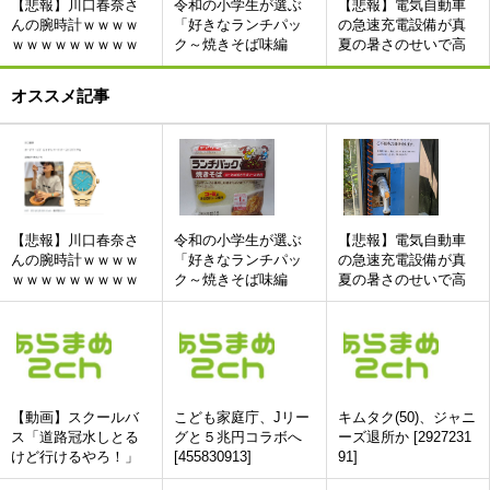
【悲報】川口春奈さ
令和の小学生が選ぶ
【悲報】電気自動車
んの腕時計ｗｗｗｗ
「好きなランチパッ
の急速充電設備が真
ｗｗｗｗｗｗｗｗｗ
ク～焼きそば味編
夏の暑さのせいで高
～」ランキング
温異常のエラーが出
て使用不可にwwwww
オススメ記事
wwwwwwwwwwwwww
w
【悲報】川口春奈さ
令和の小学生が選ぶ
【悲報】電気自動車
んの腕時計ｗｗｗｗ
「好きなランチパッ
の急速充電設備が真
ｗｗｗｗｗｗｗｗｗ
ク～焼きそば味編
夏の暑さのせいで高
～」ランキング
温異常のエラーが出
て使用不可にwwwww
wwwwwwwwwwwwww
w
【動画】スクールバ
こども家庭庁、Jリー
キムタク(50)、ジャニ
ス「道路冠水しとる
グと５兆円コラボへ
ーズ退所か [2927231
けど行けるやろ！」
[455830913]
91]
→15人死亡