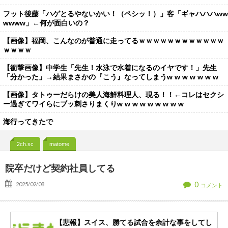
フット後藤「ハゲとるやないかい！（ペシッ！）」客「ギャハハハww
wwww」←何が面白いの？
【画像】福岡、こんなのが普通に走ってるｗｗｗｗｗｗｗｗｗｗｗｗ
ｗｗｗｗ
【衝撃画像】中学生「先生！水泳で水着になるのイヤです！」先生
「分かった」→結果まさかの『こう』なってしまうw w w w w w w
【画像】タトゥーだらけの美人海鮮料理人、現る！！←コレはセクシ
ー過ぎてワイらにブッ刺さりまくりw w w w w w w w w
海行ってきたで
2ch.sc
matome
院卒だけど契約社員してる
0
2025/02/08
コメント
【悲報】スイス、勝てる試合を余計な事をしてし