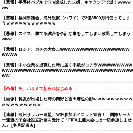
【悲報】半導体バブルでFire達成した夫婦、キオクシアで逝くwwww
ww
【悲報】福岡県議会、海外視察（ハワイ）で2億8500万円使ってしま
うｗｗｗｗｗｗｗｗｗｗｗｗ
【悲報】スイス、勝てる試合を余計な事をしてしまい敗退してしまう
www
【悲報】ロシア、ガチの大炎上WWWWWWWWWWWWWWWWWW
WWWW
【悲報】中小企業を退職した時に届く手紙がコチラWWWWWWWWW
WWWWWWWWWWWWWWWWWWWWWWWWWWWWWWWWWW
WW
【画像】魚、ハサミで切られはじめる
【画像】長友が出場した時の南野と吉田麻也の顔w w w w w w w w w
w w w w w w w w w
【速報】欧州サッカー連盟、Ｗ杯参加ボイコット宣言！ 国際サッカ
ー連盟の子会社設立計画を受けて「FIFA主催大会には一切参加しませ
ん」 [冬月記者★]