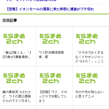
【悲報】イオンモールの通夜に来た幹部に遺族がブチ切れ
注目記事
「飯は3食くえ」「1
ワイ貯水槽清掃業
「スマホでかくする
日2食が1番健康的」
者、暇
な！イヤホンジャッ
クつけろ！」←こう
いう人達ってどこい
ったの?
嫁の裏垢見つけたけ
【悲報】ワイ、クロ
今の十代が知らない
ど、ワイの悪口愚痴
ックスで出勤してし
と思うアニメ
だらけでドン引きし
まう
た