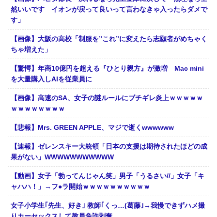
然いいです イオンが戻って良いって言わなきゃ入ったらダメで
す」
【画像】大阪の高校「制服を”これ”に変えたら志願者がめちゃく
ちゃ増えた」
【驚愕】年商10億円を超える『ひとり親方』が激増 Mac mini
を大量購入しAIを従業員に
【画像】高速のSA、女子の謎ルールにブチギレ炎上ｗｗｗｗｗ
ｗｗｗｗｗｗｗｗ
【悲報】Mrs. GREEN APPLE、マジで逝くwwwwww
【速報】ゼレンスキー大統領「日本の支援は期待されたほどの成
果がない」WWWWWWWWWWW
【動画】女子「勃ってんじゃん笑」男子「うるさい//」女子「キ
ャハハ！」→フ●ラ開始ｗｗｗｗｗｗｗｗｗｗ
女子小学生｢先生、好き｣ 教師｢くっ…(葛藤｣→我慢できずハメ撮
りカーセックスして教員免許剥奪