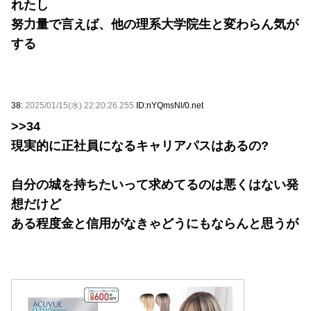
れたし
努力量で言えば、他の理系大学院生と変わらん気が
する
38:
2025/01/15(水) 22:20:26.255
ID:nYQmsNl/0.net
>>34
現実的に正社員になるキャリアパスはあるの?
自分の城を持ちたいって求めてるのは悪くはない発
想だけど
ある程度金と信用がなきゃどうにもならんと思うが