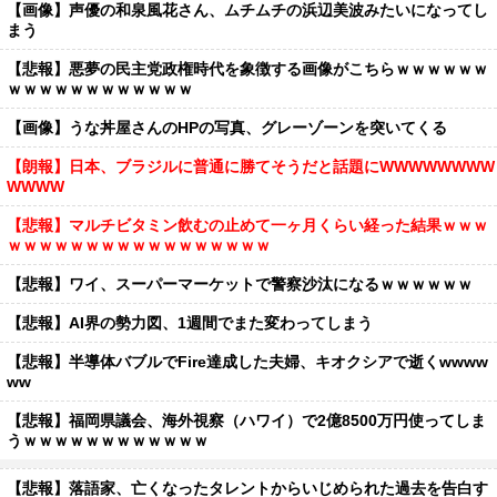
【画像】声優の和泉風花さん、ムチムチの浜辺美波みたいになってし
まう
【悲報】悪夢の民主党政権時代を象徴する画像がこちらｗｗｗｗｗｗ
ｗｗｗｗｗｗｗｗｗｗｗｗ
【画像】うな丼屋さんのHPの写真、グレーゾーンを突いてくる
【朗報】日本、ブラジルに普通に勝てそうだと話題にWWWWWWWW
WWWW
【悲報】マルチビタミン飲むの止めて一ヶ月くらい経った結果ｗｗｗ
ｗｗｗｗｗｗｗｗｗｗｗｗｗｗｗｗｗ
【悲報】ワイ、スーパーマーケットで警察沙汰になるｗｗｗｗｗｗ
【悲報】AI界の勢力図、1週間でまた変わってしまう
【悲報】半導体バブルでFire達成した夫婦、キオクシアで逝くwwww
ww
【悲報】福岡県議会、海外視察（ハワイ）で2億8500万円使ってしま
うｗｗｗｗｗｗｗｗｗｗｗｗ
【悲報】落語家、亡くなったタレントからいじめられた過去を告白す