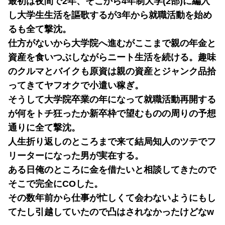
最初は夜間で2年、そこから4年制大学(2部)に編入
し大学生生活を謳歌するが3年から就職活動を始め
るも全て撃沈。
仕方がないから大学院へ進むがここまで親の年金と
資産を食いつぶしながらニート生活を続ける。趣味
のクルマとバイクも原資は親の資産とジャンク品拾
ってきてヤフオクで小遣い稼ぎ。
そうして大学院卒業の年になって就職活動再開する
が何をトチ狂ったか新卒枠で望むものの周りの予想
通りに全て撃沈。
人生折り返しのところまで来て結局知人のツテでフ
リーターになった男が実在する。
ある日俺のところに金を借たいと相談してきたので
そこで完全にCOした。
その数年前から仕事が忙しくて会わないようにもし
てたし引越していたので凸はされなかったけどなw