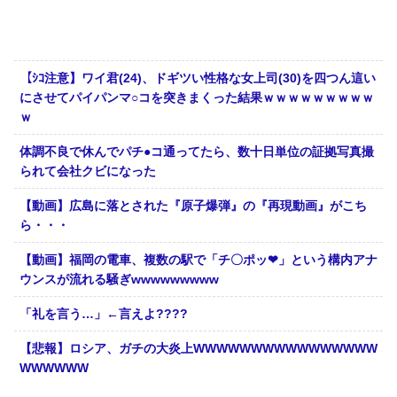
【ｼｺ注意】ワイ君(24)、ドギツい性格な女上司(30)を四つん這い
にさせてパイパンマ○コを突きまくった結果ｗｗｗｗｗｗｗｗｗ
ｗ
体調不良で休んでパチ●コ通ってたら、数十日単位の証拠写真撮
られて会社クビになった
【動画】広島に落とされた『原子爆弾』の『再現動画』がこち
ら・・・
【動画】福岡の電車、複数の駅で「チ〇ポッ❤」という構内アナ
ウンスが流れる騒ぎwwwwwwwww
「礼を言う…」←言えよ????
【悲報】ロシア、ガチの大炎上WWWWWWWWWWWWWWWW
WWWWWW