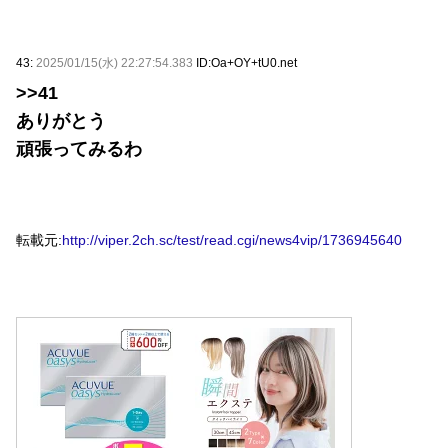
43:
2025/01/15(水) 22:27:54.383
ID:Oa+OY+tU0.net
>>41
ありがとう
頑張ってみるわ
転載元:
http://viper.2ch.sc/test/read.cgi/news4vip/1736945640