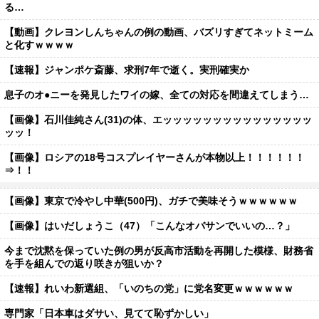
る…
【動画】クレヨンしんちゃんの例の動画、バズリすぎてネットミーム
と化すｗｗｗｗ
【速報】ジャンポケ斎藤、求刑7年で逝く。実刑確実か
息子のオ●ニーを発見したワイの嫁、全ての対応を間違えてしまう…
【画像】石川佳純さん(31)の体、エッッッッッッッッッッッッッッッ
ッッ！
【画像】ロシアの18号コスプレイヤーさんが本物以上！！！！！！
⇒！！
【画像】東京で冷やし中華(500円)、ガチで美味そうｗｗｗｗｗｗ
【画像】はいだしょうこ（47）「こんなオバサンでいいの…？」
今まで沈黙を保っていた例の男が反高市活動を再開した模様、財務省
を手を組んでの返り咲きが狙いか？
【速報】れいわ新選組、「いのちの党」に党名変更ｗｗｗｗｗｗ
専門家「日本車はダサい、見てて恥ずかしい」