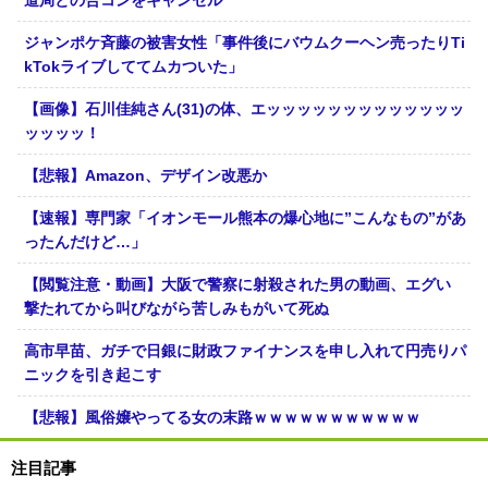
道局との合コンをキャンセル
ジャンポケ斉藤の被害女性「事件後にバウムクーヘン売ったりTi
kTokライブしててムカついた」
【画像】石川佳純さん(31)の体、エッッッッッッッッッッッッッ
ッッッッ！
【悲報】Amazon、デザイン改悪か
【速報】専門家「イオンモール熊本の爆心地に”こんなもの”があ
ったんだけど…」
【閲覧注意・動画】大阪で警察に射殺された男の動画、エグい
撃たれてから叫びながら苦しみもがいて死ぬ
高市早苗、ガチで日銀に財政ファイナンスを申し入れて円売りパ
ニックを引き起こす
【悲報】風俗嬢やってる女の末路ｗｗｗｗｗｗｗｗｗｗｗ
注目記事