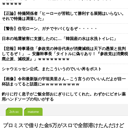
ｗｗｗｗｗ
【正論】特撮関係者「ヒーローが苦戦して勝利する展開はいらない。
それで特撮は凋落した」
【警告】住宅ローン、ガチでヤバくなるぞ・・・・・
日本の地震被害に支援したのに…「韓国産の水は水洗トイレに」
【悲報】時事通信「参政党の神谷代表が消費減税は天下の愚策と批判
してるぞ！」 → 安藤幹事長「タイトルに偽りあり！『参政党は消費税
廃止派、減税派』」ｗｗｗｗｗｗｗｗ
シャウエッセン公式、またこういうのでいい丼をポスト
【画像】令和最新版の宇垣美里さん←こう言うのでいいんだよが目一
杯詰まってると話題にw w w w w w w w w
釣りに行く息子がご飯全部おにぎりにしてくれた。わずかにビオレ薬
用ハンドソープの匂いがする
2ch.sc
matome
プロミスで借りた金5万がスロで全部溶けたんだけど