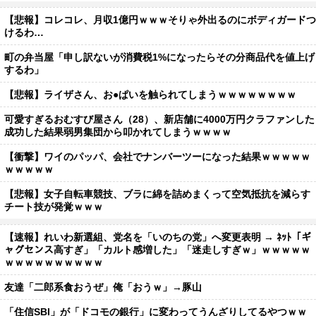
【悲報】コレコレ、月収1億円ｗｗｗそりゃ外出るのにボディガードつ
けるわ…
町の弁当屋「申し訳ないが消費税1%になったらその分商品代を値上げ
するわ」
【悲報】ライザさん、お●ぱいを触られてしまうｗｗｗｗｗｗｗｗ
可愛すぎるおむすび屋さん（28）、新店舗に4000万円クラファンした
成功した結果弱男集団から叩かれてしまうｗｗｗｗ
【衝撃】ワイのパッパ、会社でナンバーツーになった結果ｗｗｗｗｗ
ｗｗｗｗｗ
【悲報】女子自転車競技、ブラに綿を詰めまくって空気抵抗を減らす
チート技が発覚ｗｗｗ
【速報】れいわ新選組、党名を「いのちの党」へ変更表明 → ﾈｯﾄ「ギ
ャグセンス高すぎ」「カルト感増した」「迷走しすぎｗ」ｗｗｗｗｗ
ｗｗｗｗｗｗｗｗｗｗ
友達「二郎系食おうぜ」俺「おうｗ」→豚山
「住信SBI」が「ドコモの銀行」に変わってうんざりしてるやつｗｗ