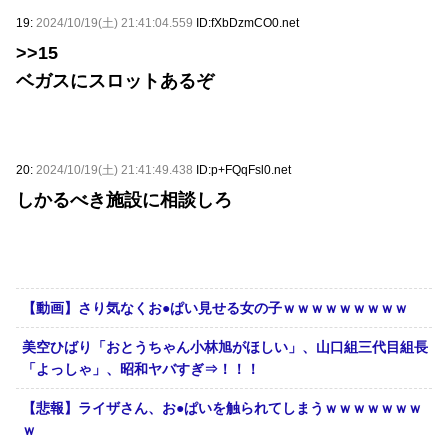
19:
2024/10/19(土) 21:41:04.559
ID:fXbDzmCO0.net
>>15
ベガスにスロットあるぞ
20:
2024/10/19(土) 21:41:49.438
ID:p+FQqFsl0.net
しかるべき施設に相談しろ
【動画】さり気なくお●ぱい見せる女の子ｗｗｗｗｗｗｗｗｗ
美空ひばり「おとうちゃん小林旭がほしい」、山口組三代目組長
「よっしゃ」、昭和ヤバすぎ⇒！！！
【悲報】ライザさん、お●ぱいを触られてしまうｗｗｗｗｗｗｗ
ｗ