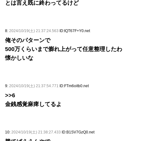
とは言え既に終わってるけど
8:
2024/10/19(土) 21:37:24.563
ID:tQT67F+Y0.net
俺そのパターンで
500万くらいまで膨れ上がって任意整理したわ
懐かしいな
9:
2024/10/19(土) 21:37:54.771
ID:FTm6oitb0.net
>>6
金銭感覚麻痺してるよ
10:
2024/10/19(土) 21:38:27.433
ID:B1SV7GzQ0.net