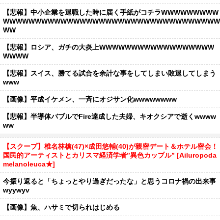
【悲報】中小企業を退職した時に届く手紙がコチラWWWWWWWWW
WWWWWWWWWWWWWWWWWWWWWWWWWWWWWWWWWW
WW
【悲報】ロシア、ガチの大炎上WWWWWWWWWWWWWWWWWW
WWWW
【悲報】スイス、勝てる試合を余計な事をしてしまい敗退してしまう
www
【画像】平成イケメン、一斉にオジサン化wwwwwwww
【悲報】半導体バブルでFire達成した夫婦、キオクシアで逝くwwww
ww
【スクープ】椎名林檎(47)×成田悠輔(40)が親密デート＆ホテル密会！
国民的アーティストとカリスマ経済学者”異色カップル” [Ailuropoda
melanoleuca★]
今振り返ると「ちょっとやり過ぎだったな」と思うコロナ禍の出来事
wyywyv
【画像】魚、ハサミで切られはじめる