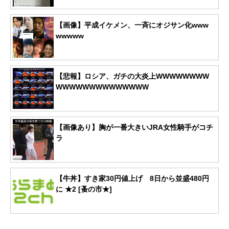
【画像】平成イケメン、一斉にオジサン化www
wwwww
【悲報】ロシア、ガチの大炎上WWWWWWWW
WWWWWWWWWWWWWW
【画像あり】胸が一番大きいJRA女性騎手がコチ
ラ
【牛丼】すき家30円値上げ 8日から並盛480円
に ★2 [蚤の市★]