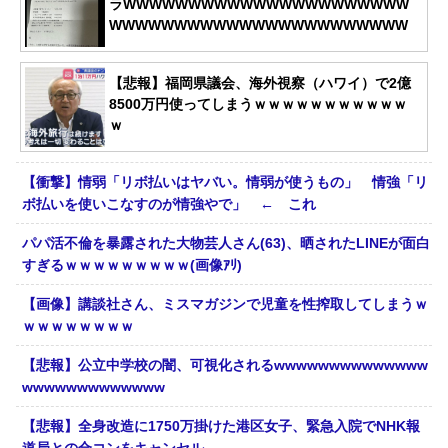
ラWWWWWWWWWWWWWWWWWWWWWW
WWWWWWWWWWWWWWWWWWWWWWW
【悲報】福岡県議会、海外視察（ハワイ）で2億
8500万円使ってしまうｗｗｗｗｗｗｗｗｗｗｗ
ｗ
【衝撃】情弱「リボ払いはヤバい。情弱が使うもの」 情強「リ
ボ払いを使いこなすのが情強やで」 ← これ
パパ活不倫を暴露された大物芸人さん(63)、晒されたLINEが面白
すぎるｗｗｗｗｗｗｗｗｗ(画像ｱﾘ)
【画像】講談社さん、ミスマガジンで児童を性搾取してしまうｗ
ｗｗｗｗｗｗｗｗ
【悲報】公立中学校の闇、可視化されるwwwwwwwwwwwwww
wwwwwwwwwwwww
【悲報】全身改造に1750万掛けた港区女子、緊急入院でNHK報