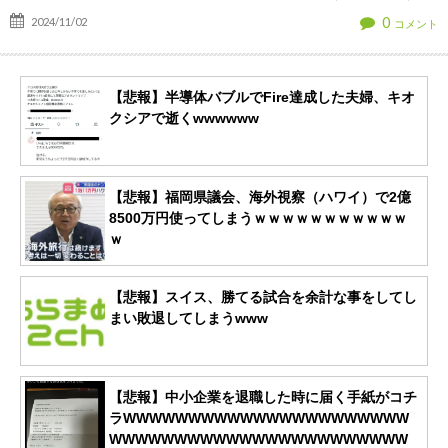
0
2024/11/02
コメント
【悲報】半導体バブルでFire達成した夫婦、キオ
クシアで逝くwwwwww
【悲報】福岡県議会、海外視察（ハワイ）で2億
8500万円使ってしまうｗｗｗｗｗｗｗｗｗｗｗ
ｗ
【悲報】スイス、勝てる試合を余計な事をしてし
まい敗退してしまうwww
【悲報】中小企業を退職した時に届く手紙がコチ
ラWWWWWWWWWWWWWWWWWWWWWW
WWWWWWWWWWWWWWWWWWWWWWW