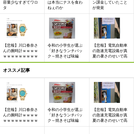
容量少なすぎてワロ
は本当にナスを食わ
ン課金していたこと
タ
ねぇのか
が発覚
【悲報】川口春奈さ
令和の小学生が選ぶ
【悲報】電気自動車
んの腕時計ｗｗｗｗ
「好きなランチパッ
の急速充電設備が真
ｗｗｗｗｗｗｗｗｗ
ク～焼きそば味編
夏の暑さのせいで高
～」ランキング
温異常のエラーが出
て使用不可にwwwww
オススメ記事
wwwwwwwwwwwwww
w
【悲報】川口春奈さ
令和の小学生が選ぶ
【悲報】電気自動車
んの腕時計ｗｗｗｗ
「好きなランチパッ
の急速充電設備が真
ｗｗｗｗｗｗｗｗｗ
ク～焼きそば味編
夏の暑さのせいで高
～」ランキング
温異常のエラーが出
て使用不可にwwwww