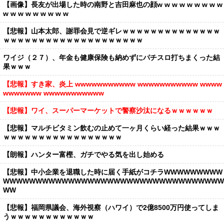
【画像】長友が出場した時の南野と吉田麻也の顔w w w w w w w w w
w w w w w w w w w
【悲報】山本太郎、謝罪会見で逆ギレｗｗｗｗｗｗｗｗｗｗｗｗｗｗ
ｗｗｗｗｗｗｗｗｗｗｗｗｗｗｗｗｗｗｗｗ
ワイジ（２７）、年金も健康保険も納めずにパチスロ打ちまくった結
果ｗｗｗ
【悲報】すき家、炎上 wwwwwwwwwww wwwwwwwwwww wwww
wwwwwww wwwwwwwwwww
【悲報】ワイ、スーパーマーケットで警察沙汰になるｗｗｗｗｗｗ
【悲報】マルチビタミン飲むの止めて一ヶ月くらい経った結果ｗｗｗ
ｗｗｗｗｗｗｗｗｗｗｗｗｗｗｗｗｗ
【朗報】ハンター富樫、ガチでやる気を出し始める
【悲報】中小企業を退職した時に届く手紙がコチラWWWWWWWWW
WWWWWWWWWWWWWWWWWWWWWWWWWWWWWWWWWW
WW
【悲報】福岡県議会、海外視察（ハワイ）で2億8500万円使ってしま
うｗｗｗｗｗｗｗｗｗｗｗｗ