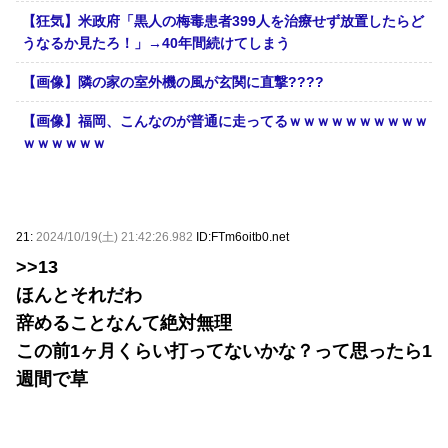
【狂気】米政府「黒人の梅毒患者399人を治療せず放置したらど
うなるか見たろ！」→40年間続けてしまう
【画像】隣の家の室外機の風が玄関に直撃????
【画像】福岡、こんなのが普通に走ってるｗｗｗｗｗｗｗｗｗｗ
ｗｗｗｗｗｗ
21:
2024/10/19(土) 21:42:26.982
ID:FTm6oitb0.net
>>13
ほんとそれだわ
辞めることなんて絶対無理
この前1ヶ月くらい打ってないかな？って思ったら1
週間で草