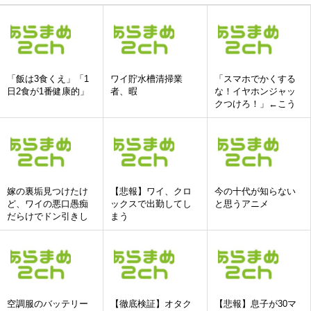
「飯は3食くえ」「1
ワイ貯水槽清掃業
「スマホでかくする
日2食が1番健康的」
者、暇
な！イヤホンジャッ
クつけろ！」←こう
いう人達ってどこい
ったの?
嫁の裏垢見つけたけ
【悲報】ワイ、クロ
今の十代が知らない
ど、ワイの悪口愚痴
ックスで出勤してし
と思うアニメ
だらけでドン引きし
まう
た
空調服のバッテリー
【徹底検証】オタク
【悲報】息子が30マ