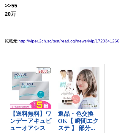
>>55
20万
転載元:
http://viper.2ch.sc/test/read.cgi/news4vip/1729341266