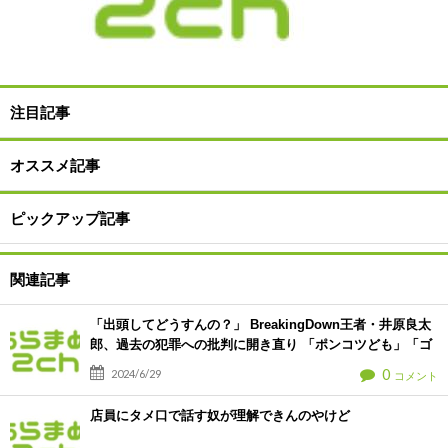
注目記事
オススメ記事
ピックアップ記事
関連記事
「出頭してどうすんの？」 BreakingDown王者・井原良太
郎、過去の犯罪への批判に開き直り 「ポンコツども」「ゴ
ミども」と悪態 [爆笑ゴリラ★]
0
2024/6/29
コメント
店員にタメ口で話す奴が理解できんのやけど