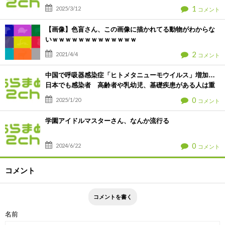
1
2025/3/12
コメント
【画像】色盲さん、この画像に描かれてる動物がわからな
いｗｗｗｗｗｗｗｗｗｗｗｗｗ
2
2021/4/4
コメント
中国で呼吸器感染症「ヒトメタニューモウイルス」増加…
日本でも感染者 高齢者や乳幼児、基礎疾患がある人は重
症化の恐れ [お断り★]
0
2025/1/20
コメント
学園アイドルマスターさん、なんか流行る
0
2024/6/22
コメント
コメント
名前