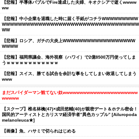
【悲報】半導体バブルでFire達成した夫婦、キオクシアで逝くwwww
ww
【悲報】中小企業を退職した時に届く手紙がコチラWWWWWWWWW
WWWWWWWWWWWWWWWWWWWWWWWWWWWWWWWWWW
WW
【悲報】ロシア、ガチの大炎上WWWWWWWWWWWWWWWWWW
WWWW
【悲報】福岡県議会、海外視察（ハワイ）で2億8500万円使ってしま
うｗｗｗｗｗｗｗｗｗｗｗｗ
【悲報】スイス、勝てる試合を余計な事をしてしまい敗退してしまう
www
まだスパイダーマン観てない奴wwwwwwwwwwwwwwwwwwwwww
wwwww
【スクープ】椎名林檎(47)×成田悠輔(40)が親密デート＆ホテル密会！
国民的アーティストとカリスマ経済学者”異色カップル” [Ailuropoda
melanoleuca★]
【画像】魚、ハサミで切られはじめる