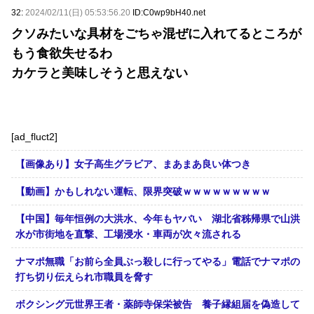
32:
2024/02/11(日) 05:53:56.20
ID:C0wp9bH40.net
クソみたいな具材をごちゃ混ぜに入れてるところが
もう食欲失せるわ
カケラと美味しそうと思えない
[ad_fluct2]
【画像あり】女子高生グラビア、まあまあ良い体つき
【動画】かもしれない運転、限界突破ｗｗｗｗｗｗｗｗｗ
【中国】毎年恒例の大洪水、今年もヤバい 湖北省秭帰県で山洪
水が市街地を直撃、工場浸水・車両が次々流される
ナマポ無職「お前ら全員ぶっ殺しに行ってやる」電話でナマポの
打ち切り伝えられ市職員を脅す
ボクシング元世界王者・薬師寺保栄被告 養子縁組届を偽造して