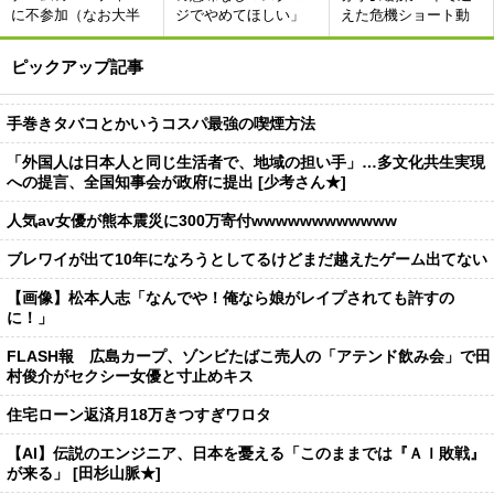
に不参加（なお大半
ジでやめてほしい」
えた危機ショート動
の選手が参加した模
[837857943]
画拡大が逆風に､決死
様）
の人員削減へ [512899
ピックアップ記事
213]
手巻きタバコとかいうコスパ最強の喫煙方法
「外国人は日本人と同じ生活者で、地域の担い手」…多文化共生実現
への提言、全国知事会が政府に提出 [少考さん★]
人気av女優が熊本震災に300万寄付wwwwwwwwwwww
ブレワイが出て10年になろうとしてるけどまだ越えたゲーム出てない
【画像】松本人志「なんでや！俺なら娘がレイプされても許すの
に！」
FLASH報 広島カープ、ゾンビたばこ売人の「アテンド飲み会」で田
村俊介がセクシー女優と寸止めキス
住宅ローン返済月18万きつすぎワロタ
【AI】伝説のエンジニア、日本を憂える「このままでは『ＡＩ敗戦』
が来る」 [田杉山脈★]