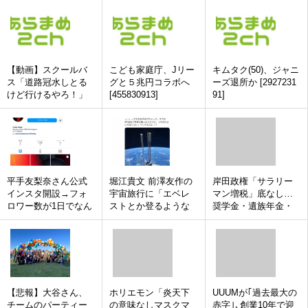
て使用不可にwwwww
wwwwwwwwwwwwww
w
【動画】スクールバ
こども家庭庁、Jリー
キムタク(50)、ジャニ
ス「道路冠水しとる
グと５兆円コラボへ
ーズ退所か [2927231
けど行けるやろ！」
[455830913]
91]
→15人死亡
平手友梨奈さん公式
堀江貴文 前澤友作の
岸田政権「サラリー
インスタ開設→フォ
宇宙旅行に「エベレ
マン増税」底なし…
ロワー数が1日でなん
ストとか登るような
奨学金・遺族年金・
と！なんと…！
もんでしょ 金さえ
失業等給付もリスト
払えば誰でも行ける
アップ [156193805]
し」 [659060378]
【悲報】大谷さん、
ホリエモン「炎天下
UUUMが｢過去最大の
チームのパーティー
の意味なしマスクマ
赤字｣､創業10年で迎