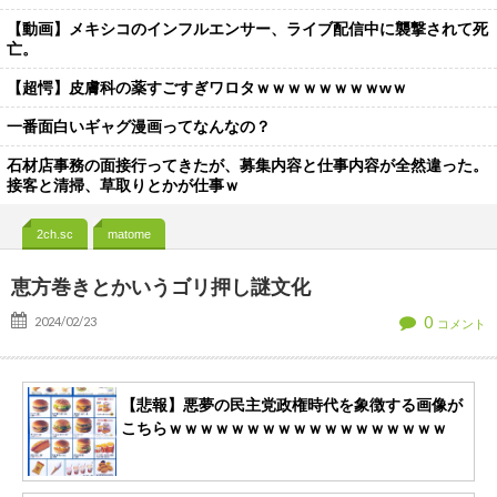
【動画】メキシコのインフルエンサー、ライブ配信中に襲撃されて死
亡。
【超愕】皮膚科の薬すごすぎワロタｗｗｗｗｗｗｗｗwｗ
一番面白いギャグ漫画ってなんなの？
石材店事務の面接行ってきたが、募集内容と仕事内容が全然違った。
接客と清掃、草取りとかが仕事ｗ
2ch.sc
matome
恵方巻きとかいうゴリ押し謎文化
0
2024/02/23
コメント
【悲報】悪夢の民主党政権時代を象徴する画像が
こちらｗｗｗｗｗｗｗｗｗｗｗｗｗｗｗｗｗｗ