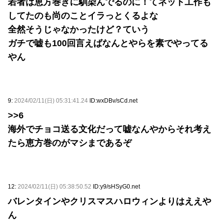
若者は恵方巻きに馴染んでるのに！てネット工作も
してたのも尚のことイラっとくるよな
全然そうじゃなかったけど？ていう
ガチで嘘も100回言えばなんとやらを素でやってる
やん
9:
2024/02/11(日) 05:31:41.24
ID:wxDBv/sCd.net
>>6
海外でチョコ送る文化だって嘘なんやからそれ考え
たら恵方巻のがマシまであるぞ
12:
2024/02/11(日) 05:38:50.52
ID:y9/sHSyG0.net
バレンタインやクリスマスハロウィンよりはええや
ん