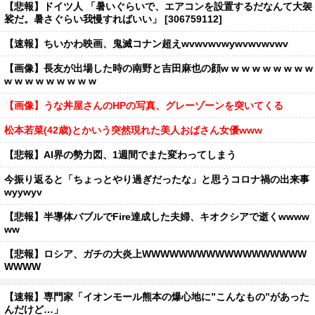
【悲報】ドイツ人 「暑いぐらいで、エアコンを設置するだなんて大袈
裟だ。暑さぐらい我慢すればいい」 [306759112]
【速報】ちいかわ映画、鬼滅コナン超えwvwvwvwywvwvwvwv
【画像】長友が出場した時の南野と吉田麻也の顔w w w w w w w w w
w w w w w w w w w
【画像】うな丼屋さんのHPの写真、グレーゾーンを突いてくる
松本若菜(42歳)とかいう突然現れた美人おばさん女優www
【悲報】AI界の勢力図、1週間でまた変わってしまう
今振り返ると「ちょっとやり過ぎだったな」と思うコロナ禍の出来事
wyywyv
【悲報】半導体バブルでFire達成した夫婦、キオクシアで逝くwwww
ww
【悲報】ロシア、ガチの大炎上WWWWWWWWWWWWWWWWWW
WWWW
【速報】専門家「イオンモール熊本の爆心地に”こんなもの”があった
んだけど…」