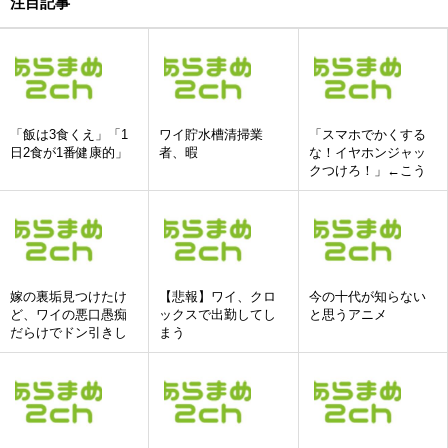
注目記事
「飯は3食くえ」「1
ワイ貯水槽清掃業
「スマホでかくする
日2食が1番健康的」
者、暇
な！イヤホンジャッ
クつけろ！」←こう
いう人達ってどこい
ったの?
嫁の裏垢見つけたけ
【悲報】ワイ、クロ
今の十代が知らない
ど、ワイの悪口愚痴
ックスで出勤してし
と思うアニメ
だらけでドン引きし
まう
た