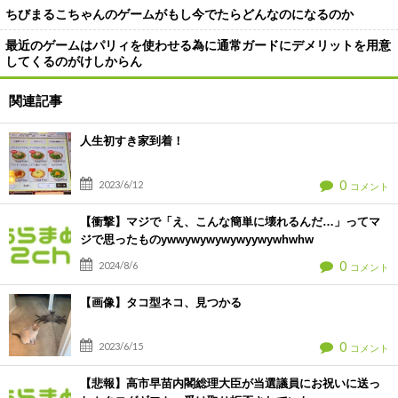
ちびまるこちゃんのゲームがもし今でたらどんなのになるのか
最近のゲームはパリィを使わせる為に通常ガードにデメリットを用意
してくるのがけしからん
関連記事
人生初すき家到着！
0
2023/6/12
コメント
【衝撃】マジで「え、こんな簡単に壊れるんだ…」ってマ
ジで思ったものywwywywywywyywywhwhw
0
2024/8/6
コメント
【画像】タコ型ネコ、見つかる
0
2023/6/15
コメント
【悲報】高市早苗内閣総理大臣が当選議員にお祝いに送っ