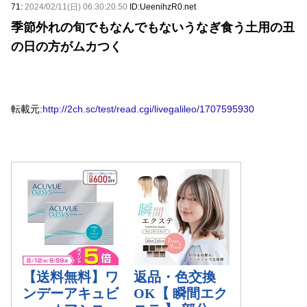
71:
2024/02/11(日) 06:30:20.50
ID:UeenihzR0.net
季節外れの旬でもなんでもないうなぎ食う土用の丑
の日の方がムカつく
転載元:
http://2ch.sc/test/read.cgi/livegalileo/1707595930