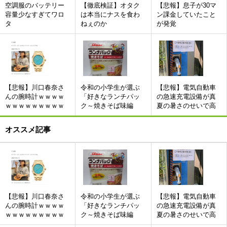
空調服のバッテリー
【徹底検証】オタク
【悲報】息子が30マ
容量少なすぎてワロ
は本当にナスを食わ
ン課金していたこと
タ
ねぇのか
が発覚
【悲報】川口春奈さ
令和の小学生が選ぶ
【悲報】電気自動車
んの腕時計ｗｗｗｗ
「好きなランチパッ
の急速充電設備が真
ｗｗｗｗｗｗｗｗｗ
ク～焼きそば味編
夏の暑さのせいで高
～」ランキング
温異常のエラーが出
て使用不可にwwwww
オススメ記事
wwwwwwwwwwwwww
w
【悲報】川口春奈さ
令和の小学生が選ぶ
【悲報】電気自動車
んの腕時計ｗｗｗｗ
「好きなランチパッ
の急速充電設備が真
ｗｗｗｗｗｗｗｗｗ
ク～焼きそば味編
夏の暑さのせいで高
～」ランキング
温異常のエラーが出