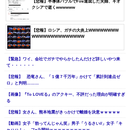
【悲報】半導体バブルでFire達成した夫婦、キオ
クシアで逝くwwwwww
【悲報】ロシア、ガチの大炎上WWWWWWWW
WWWWWWWWWWWWWW
【緊急】ワイ、会社でガチでやらかしたんだけど詳しいやつ来
て・・・・・・
【悲報】 恐竜さん、「１億７千万年」かけて「累計到達点ゼ
ロ」と判明………
【画像】『To LOVEる』のアクキー、不評だった理由が明確すぎ
る
【悲報】女さん、熊本地震がきっかけで離婚を決意ｗｗｗｗｗ
【動画】女子「勃ってんじゃん笑」男子「うるさい//」女子「キ
ャハハ！」→フ●ラ開始ｗｗｗｗｗｗｗｗｗｗ