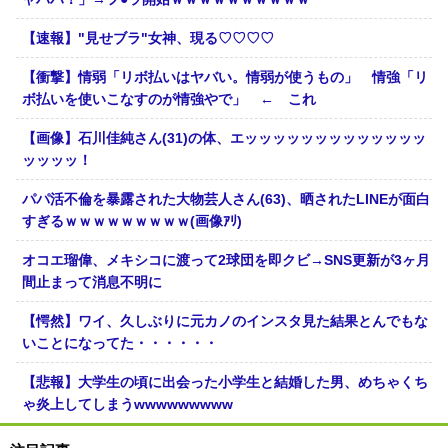
【速報】"見せブラ"女神、現る♡♡♡♡
【衝撃】情弱「リボ払いはヤバい。情弱が使うもの」 情強「リ
ボ払いを使いこなすのが情強やで」 ← これ
【画像】石川佳純さん(31)の体、エッッッッッッッッッッッッッ
ッッッッ！
パパ活不倫を暴露された大物芸人さん(63)、晒されたLINEが面白
すぎるｗｗｗｗｗｗｗｗｗ(画像ｱﾘ)
オコエ瑠偉、メキシコに渡って2球団を即クビ→SNS更新が3ヶ月
間止まって消息不明に
【愕然】ワイ、久しぶりに元カノのインスタ見た結果とんでもな
いことになってた・・・・・・
【悲報】大学生の頃に出会った小学生と結婚した男、めちゃくち
ゃ炎上してしまうwwwwwwwww