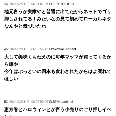
43:
2024/02/11(日) 06:01:57.25
ID:2n2DxQl+0.net
地元言うか実家やと普通に出てたからネットでゴリ
押しされてる！みたいなの見て初めてローカルネタ
なんやと気づいたわ
45:
2024/02/11(日) 06:02:55.43
ID:fWdWoFOZ0.net
大して美味くもねえのに毎年マッマが買ってくるか
ら嫌や
今年はぶっといの四本も食わされたからはよ廃れて
ほしい
52:
2024/02/11(日) 06:07:50.06
ID:Sf/H4abe0.net
恵方巻とハロウィンとか言う小売りのごり押しイベ