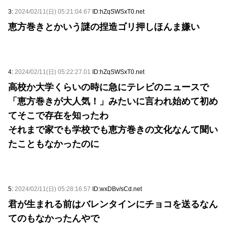
3:
2024/02/11(日) 05:21:04.67
ID:hZqSWSxT0.net
恵方巻きとかいう謎の捏造ゴリ押しほんま嫌い
4:
2024/02/11(日) 05:22:27.01
ID:hZqSWSxT0.net
高校か大学くらいの時に急にテレビのニュースで
「恵方巻きが大人気！」みたいに言われ始めて初め
てそこで存在を知ったわ
それまで家でも学校でも恵方巻きの文化なんて聞い
たこともなかったのに
5:
2024/02/11(日) 05:28:16.57
ID:wxDBv/sCd.net
君が生まれる前はバレンタインにチョコを送るなん
てのもなかったんやで