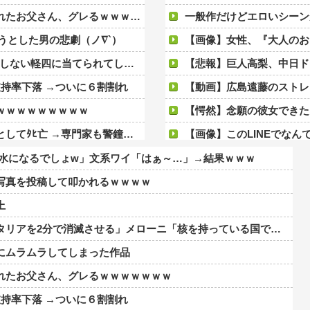
お父さん、グレるｗｗｗｗｗｗｗ
一般作だけどエロいシーン
ようとした男の悲劇（ノ∇`）
【画像】女性、『大人のおも
しない軽四に当てられてしまう。
【悲報】巨人高梨、中日ドラ
持率下落 →ついに６割割れ
【動画】広島遠藤のストレ
ｗｗｗｗｗｗｗｗｗ
【愕然】念願の彼女できたんだけど
専門家も警鐘「救助は二次被害が多い」
【画像】このLINEでなんで女が怒ってるのか分
な
【動画】高校生さん、文化祭でコーヒーカ
「水になるでしょw」文系ワイ「はぁ～…」→結果ｗｗｗ
んゼロの日もザラです」 ← これｗｗｗｗｗｗｗｗｗｗ
【画像】本田望結の妹、姉妹で並ん
写真を投稿して叩かれるｗｗｗｗ
撮影中止が決定wwwwwwwwwwww
ライチュウ「ピチューとピカチュウ
上
モードに入り来年以降の復活を目指す
【悲報】思春期の娘に「キモ
消滅させる」メローニ「核を持っている国で実際に使ったアホはアメリカだけｗ」
後に6時間待ち美女とホテルへ
【悲報】大阪で白昼堂々誘拐事件発生 www
にムラムラしてしまった作品
ぎるｗｗｗｗｗｗｗｗ
SNSで知り合ったJK10人とS●Xして
れたお父さん、グレるｗｗｗｗｗｗｗ
もない素性が見えてきた・・・・・・
【画像】坂口杏里、逃走し
持率下落 →ついに６割割れ