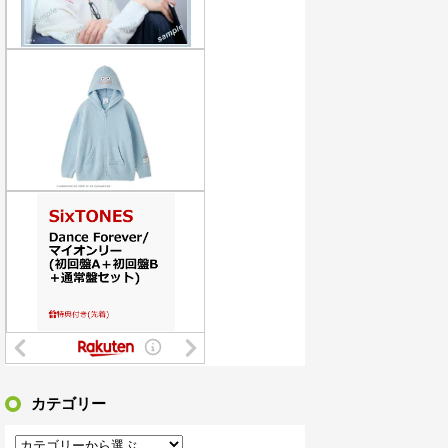
ww9月末に人権を失う模様wwwww
けでくつろいでしまうｗｗｗwｗｗｗｗｗｗｗｗ❤
衛生管理終わってた
長が椅子を変えても残る、さらに上司が帰るのを待って戻ってくる始末…そんなある日、出社すると社内が騒然としていて・・・
国道16号でおかしな事故が撮影される。
てる奴は全員バカです」→30万再生ｗｗｗｗｗｗ
もあり、昔は「置き引きに遭った」と来た既視感……記憶力も恥も銀色の球に飲み込まれたパチンコ依存症さん
る反社、味方から背中を刺される
カテゴリー