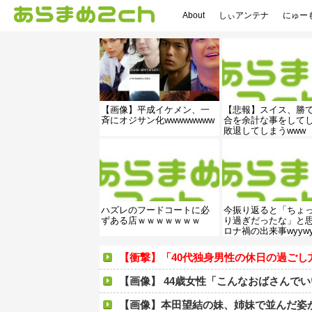
About
しぃアンテナ
にゅー
【画像】平成イケメン、一
【悲報】スイス、勝
斉にオジサン化wwwwwwww
合を余計な事をして
敗退してしまうwww
ハズレのフードコートに必
今振り返ると「ちょ
ずある店ｗｗｗｗｗｗｗ
り過ぎだったな」と
ロナ禍の出来事wyywy
【衝撃】「40代独身男性の休日の過ごし方」が凄
【画像】 44歳女性「こんなおばさんで
【画像】本田望結の妹、姉妹で並んだ姿が大変素晴らし