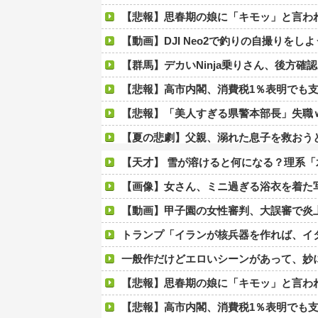
【悲報】思春期の娘に「キモッ」と言われた
【動画】DJI Neo2で釣りの自撮りをし
【群馬】デカいNinja乗りさん、後方確認
【悲報】高市内閣、消費税1％表明でも支
【悲報】「美人すぎる県警本部長」失職
【夏の悲劇】父親、溺れた息子を救おうとしてﾀﾋ亡 →
なんで日本人はラム肉食べないんだろう
【天才】 雪が溶けると何になる？理系
【愕然】個人経営の電気屋「割引しません。必要最低限な物しか売りません。お客さ
【画像】女さん、ミニ過ぎる浴衣を着た
【悲報】佐藤二朗さん主演の「踊る」スピンオフ作品、結局
【動画】甲子園の女性審判、大誤審で炎
【悲報】最下位エンゼルス、ついにチーム解体。再建
トランプ「イランが核兵器を作れば、イタリアを2分で
【悲報】巨人高梨、中日ドラゴンズとの試合
一般作だけどエロいシーンがあって、妙
【動画】広島遠藤のストレート、やばす
【悲報】思春期の娘に「キモッ」と言わ
【愕然】念願の彼女できたんだけど・・・・・・とんで
【悲報】高市内閣、消費税1％表明でも支