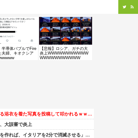
半導体バブルでFire
【悲報】ロシア、ガチの大
た夫婦、キオクシア
炎上WWWWWWWWWWW
wwwww
WWWWWWWWWWW
る浴衣を着た写真を投稿して叩かれるｗｗｗｗ
、大誤審で炎上
で消滅させる」メローニ「核を持っている国で実際に使ったアホはアメリカだけｗ」