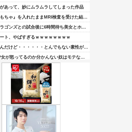
があって、妙にムラムラしてしまった作品
ちゃ』を入れたままMRI検査を受けた結果 →
ゴンズとの試合後に6時間待ち美女とホテルへ
ート、やばすぎるｗｗｗｗｗｗｗｗ
・・・・・・とんでもない素性が見えてきた・・・・・・
かんない奴はモテない奴確定らしい←お前らは勿論わかるよな？？？？？？？
ップを作って大盛りあがり←なんかどっかで見たことあると話題に
だ姿が大変素晴らしいと話題にw w w w w w w
より圧倒的に強いですｗｗｗｗ」←こいつが不人気な理由
ッ」と言われたお父さん、グレるｗｗｗｗｗｗｗ
wwwwwwwwwwwwwwwwwwwwwwwwwwwwwwwww
ハメ撮り770本撮ったイケメン逮捕wwwwwwwwwwwwwww
てウ●カスまで晒されるｗｗｗｗｗ