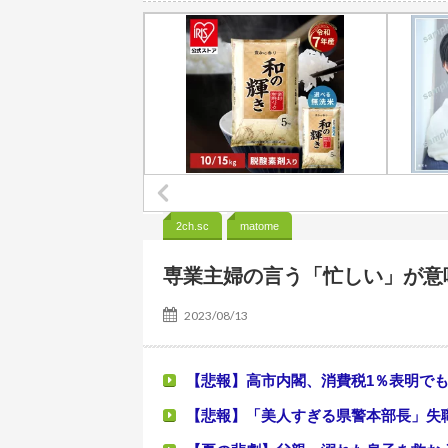
【画像】本田真凜、胸元開けてすっかり
ライブ終わりのばぶにゃぎとれんたんが可
『みんなのGOLF WORLD』改善に向
【画像】影山優佳さん(25)、下着姿であ
【画像】新人恵体グラドル、即ハメボン
誤って脳幹を摘出された女性､重篤な植物状態だが､
【悲報】太鼓の達人、お馴染みのフォントの使用料が年間6
2ch.sc
matome
高市総理「物価上昇を上回る賃上げを日本に定着させる」→国家公務員の月給
専業主婦の言う「忙しい」が意
2023/08/13
【悲報】高市内閣、消費税1％表明でも
【悲報】「美人すぎる県警本部長」失