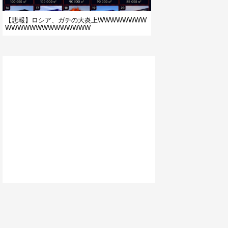
【悲報】ロシア、ガチの大炎上WWWWWWWW
WWWWWWWWWWWWWW