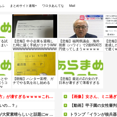
もふ
まとめサイト速報+
ワロタあんてな
Mail
てる試
【悲報】中小企業を退職し
【悲報】福岡県議会、海外
【悲報】
しまい
た時に届く手紙がコチラWW
視察（ハワイ）で2億8500万
達成し
WWWWWWWWWWWWWW
円使ってしまうｗｗｗｗｗ
で逝くw
WWWWWWWWWWWWWW
ｗｗｗｗｗｗｗ
WWWWWWWWWWWWWW
W
っとや
【朗報】ハンター富樫、ガ
【悲報】最近のZの女の子、
思うコ
チでやる気を出し始める
日本が暑すぎて薄着すぎる
v
すぎるｗｗｗｗこれは…ヤバすぎる…
【画像】女さん、ミニ過ぎ
いいの…？」
【動画】甲子園の女性審判
いと話題にw w w w w w w
トランプ「イランが核兵器を作れば、イタリアを2分