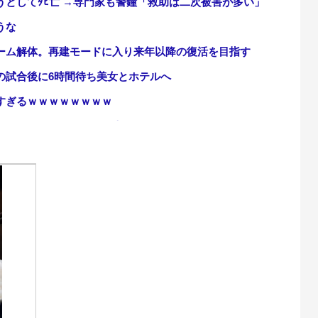
としてﾀﾋ亡 →専門家も警鐘「救助は二次被害が多い」
うな
ーム解体。再建モードに入り来年以降の復活を目指す
の試合後に6時間待ち美女とホテルへ
すぎるｗｗｗｗｗｗｗｗ
・・・・・とんでもない素性が見えてきた・・・・・・