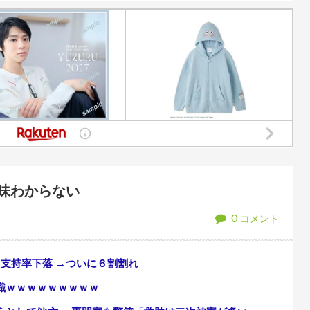
大人の女になってしまう
【悲報】楽天モバイルさん
愛すぎる！！！【乃木坂46】
【画像】妹さん、ブラジャーだ
けてアプデ計画
【悲報】八王子の夏祭り、
たシコが止まらない
周りが止めても会社に寝袋で泊まり込み残業を続ける先輩Aさん。寝ないように社
バー
【動画】急病人？横須賀の
意識は正常で何かを思考していると判明
タトゥー彫り師さん「刺青入れ
万から年間320万になったので変更に
「大金をひったくられた」と知人が金を借りに来た。口座は空で借金
大幅増額(約3.5%⤴)へ→庶民「え、ワイらは❓」
【悲報】タトゥー擁護して
味わからない
0
コメント
支持率下落 →ついに６割割れ
職ｗｗｗｗｗｗｗｗｗ