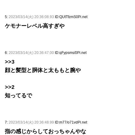
5:
2023/03/14(火) 20:36:08.93
ID:QUtTfzmS0Pi.net
ケモナーレベル高すぎや
6:
2023/03/14(火) 20:36:47.00
ID:qFypsms/0Pi.net
>>3
顔と髪型と胴体と太ももと腕や
>>2
知ってるで
7:
2023/03/14(火) 20:36:48.99
ID:m77/o71vdPi.net
指の感じからしておっちゃんやな