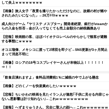
して炎上ｗｗｗｗｗｗｗｗ
【画像】旅人女子「夜景を撮りたかっただけなのに、故郷の村が燃や
されたみたいになった」←26万ｲｲﾈｗｗｗｗ
成人向けゲーム『ヤリステ メスブター』開発者絶望、銀行がsteamか
らの入金を拒否→金が入ってなくても売上金額分の納税義務あり
【悲報】映画館の客、ほぼバイオテロレベルのやらかしで観客が避難
する事態にｗｗｗｗ
オコエ瑠偉、メキシコに渡って2球団を即クビ→SNS更新が3ヶ月間止
まって消息不明に
【画像】ロシアの18号コスプレイヤーさんが本物以上！！！！！！
⇒！！
「飲食店潰れますよ」食料品消費税1％に減税の中で上がる懸念
【画像】どのくノ一を快楽責めしたいｗｗｗｗｗ
【悲報】ちいかわの映画を見たイラン人が激怒｢子供に見せる内容じゃ
ない｡悪影響は計り知れない｣←これw w w w w w w w w
【速報】へずまりゅうさん、完全に聖人の顔へ←これw w w w w w w