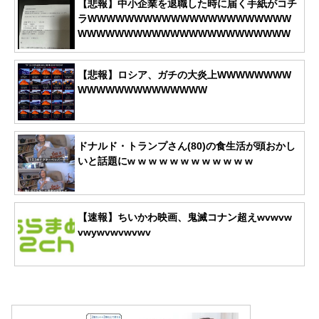
【悲報】中小企業を退職した時に届く手紙がコチ
ラWWWWWWWWWWWWWWWWWWWWWW
WWWWWWWWWWWWWWWWWWWWWWW
【悲報】ロシア、ガチの大炎上WWWWWWWW
WWWWWWWWWWWWWW
ドナルド・トランプさん(80)の食生活が頭おかし
いと話題にw w w w w w w w w w w w
【速報】ちいかわ映画、鬼滅コナン超えwvwvw
vwywvwvwvwv