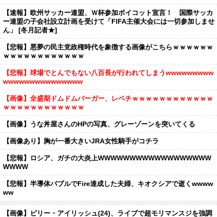
【速報】欧州サッカー連盟、Ｗ杯参加ボイコット宣言！ 国際サッカ
ー連盟の子会社設立計画を受けて「FIFA主催大会には一切参加しませ
ん」 [冬月記者★]
【悲報】悪夢の民主党政権時代を象徴する画像がこちらｗｗｗｗｗｗ
ｗｗｗｗｗｗｗｗｗｗｗｗ
【悲報】球場でとんでもない八百長が行われてしまうwwwwwwwww
wwwwwwwwwwwwwww
【画像】全盛期ドムドムバーガー、レベチｗｗｗｗｗｗｗｗｗｗｗｗ
ｗｗｗｗｗｗｗｗｗｗｗｗ
【画像】うな丼屋さんのHPの写真、グレーゾーンを突いてくる
【画像あり】胸が一番大きいJRA女性騎手がコチラ
【悲報】ロシア、ガチの大炎上WWWWWWWWWWWWWWWWWW
WWWW
【悲報】半導体バブルでFire達成した夫婦、キオクシアで逝くwwww
ww
【画像】ビリー・アイリッシュ(24)、ライブで超モリマンスジを強調