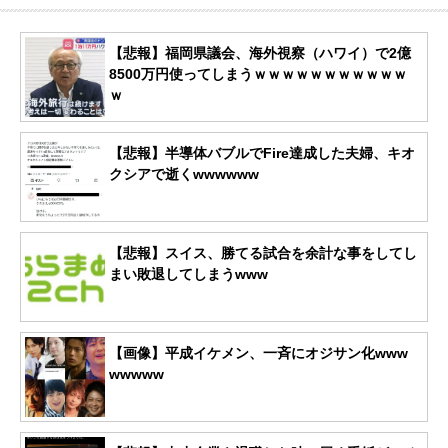
【悲報】福岡県議会、海外視察（ハワイ）で2億
8500万円使ってしまうｗｗｗｗｗｗｗｗｗｗｗ
ｗ
【悲報】半導体バブルでFire達成した夫婦、キオ
クシアで逝くwwwwww
【悲報】スイス、勝てる試合を余計な事をしてし
まい敗退してしまうwww
【画像】平成イケメン、一斉にオジサン化www
wwwww