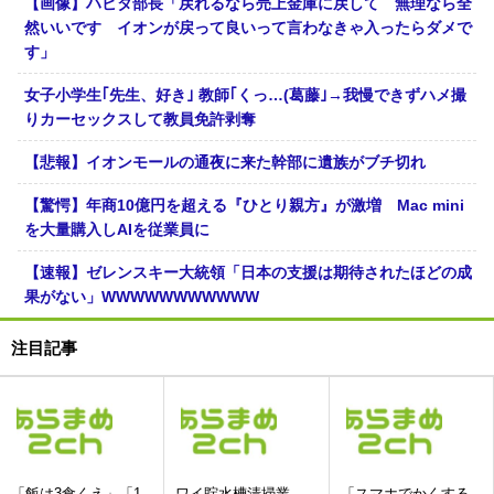
【画像】ハビタ部長「戻れるなら売上金庫に戻して 無理なら全
然いいです イオンが戻って良いって言わなきゃ入ったらダメで
す」
女子小学生｢先生、好き｣ 教師｢くっ…(葛藤｣→我慢できずハメ撮
りカーセックスして教員免許剥奪
【悲報】イオンモールの通夜に来た幹部に遺族がブチ切れ
【驚愕】年商10億円を超える『ひとり親方』が激増 Mac mini
を大量購入しAIを従業員に
【速報】ゼレンスキー大統領「日本の支援は期待されたほどの成
果がない」WWWWWWWWWWW
注目記事
「飯は3食くえ」「1
ワイ貯水槽清掃業
「スマホでかくする