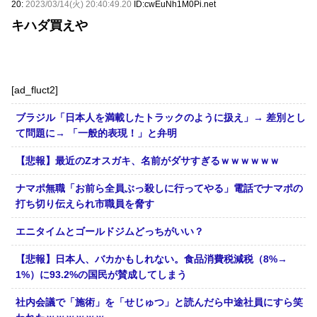
20:
2023/03/14(火) 20:40:49.20
ID:cwEuNh1M0Pi.net
キハダ買えや
[ad_fluct2]
ブラジル「日本人を満載したトラックのように扱え」→ 差別とし
て問題に→ 「一般的表現！」と弁明
【悲報】最近のZオスガキ、名前がダサすぎるｗｗｗｗｗｗ
ナマポ無職「お前ら全員ぶっ殺しに行ってやる」電話でナマポの
打ち切り伝えられ市職員を脅す
エニタイムとゴールドジムどっちがいい？
【悲報】日本人、バカかもしれない。食品消費税減税（8%→
1%）に93.2%の国民が賛成してしまう
社内会議で「施術」を「せじゅつ」と読んだら中途社員にすら笑