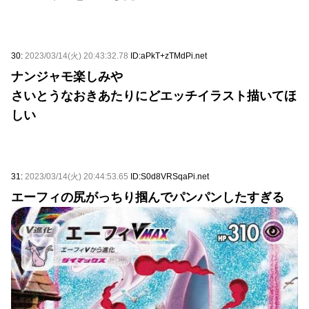
30:
2023/03/14(火) 20:43:32.78
ID:aPkT+zTMdPi.net
ナンジャモ楽しみや
さいとうなおきあたりにどエッチイラスト描いてほ
しい
31:
2023/03/14(火) 20:44:53.65
ID:S0d8VRSqaPi.net
エーフィの尻がっちり掴んでパンパンしたすぎる