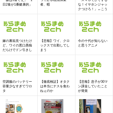
日2食が1番健康的」
者、暇
な！イヤホンジャッ
クつけろ！」←こう
いう人達ってどこい
ったの?
嫁の裏垢見つけたけ
【悲報】ワイ、クロ
今の十代が知らない
ど、ワイの悪口愚痴
ックスで出勤してし
と思うアニメ
だらけでドン引きし
まう
た
空調服のバッテリー
【徹底検証】オタク
【悲報】息子が30マ
容量少なすぎてワロ
は本当にナスを食わ
ン課金していたこと
タ
ねぇのか
が発覚