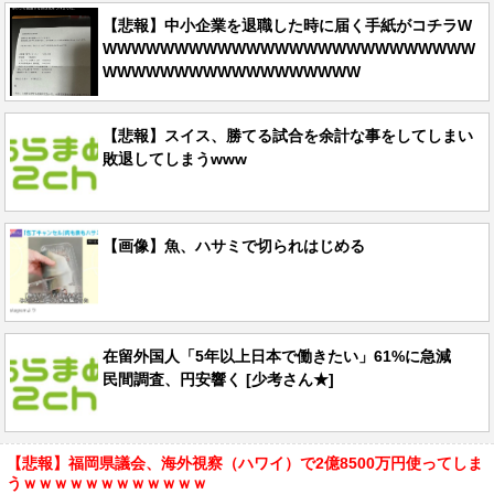
【悲報】中小企業を退職した時に届く手紙がコチラW
WWWWWWWWWWWWWWWWWWWWWWWWWW
WWWWWWWWWWWWWWWWWW
【悲報】スイス、勝てる試合を余計な事をしてしまい
敗退してしまうwww
【画像】魚、ハサミで切られはじめる
在留外国人「5年以上日本で働きたい」61%に急減
民間調査、円安響く [少考さん★]
【悲報】福岡県議会、海外視察（ハワイ）で2億8500万円使ってしま
うｗｗｗｗｗｗｗｗｗｗｗｗ