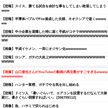
【悲報】スイス、勝てる試合を余計な事をしてしまい敗退してしまう
www
【悲報】半導体バブルでFire達成した夫婦、キオクシアで逝くwwww
ww
【悲報】中小企業を退職した時に届く手紙がコチラWWWWWWWWW
WWWWWWWWWWWWWWWWWWWWWWWWWWWWWWWWWW
WW
【画像】平成イケメン、一斉にオジサン化wwwwwwww
【悲報】ロシア、ガチの大炎上WWWWWWWWWWWWWWWWWW
WWWW
【画像】山口達也さんのYouTubeの動画の再生数がすごすぎるwwww
wwwwwwww
【朗報】ハンター富樫、ガチでやる気を出し始める
【悲報】ドイツ人 「暑いぐらいで、エアコンを設置するだなんて大袈
裟だ。暑さぐらい我慢すればいい」 [306759112]
【画像】魚、ハサミで切られはじめる