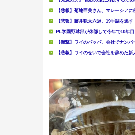
【悲報】菊地亜美さん、マレーシアに
【悲報】藤井聡太六冠、19手詰を逃す
PL学園野球部が休部して今年で10年目
【衝撃】ワイのパッパ、会社でナンバ
【悲報】ワイのせいで会社を辞めた新
積水ハウス「地面師に55億円騙し取