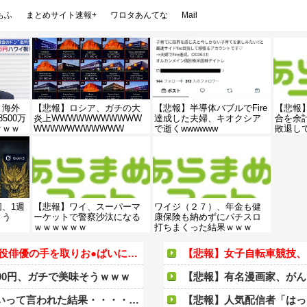
もふ
まとめサイト速報+
ワロタあんてな
Mail
、海外
【悲報】ロシア、ガチの大
【悲報】半導体バブルでFire
【悲報
500万
炎上WWWWWWWWWWW
達成した夫婦、キオクシア
合を余
ｗｗｗ
WWWWWWWWWWW
で逝くwwwwww
敗退し
図、1週
【悲報】ワイ、スーパーマ
ワイジ（２７）、年金も健
まう
ーケットで警察沙汰になる
康保険も納めずにパチスロ
ｗｗｗｗｗｗ
打ちまくった結果ｗｗｗ
を取りお●ぱいに押し当ててしまう！
【悲報】女子自転車競技、ブラに
00円、ガチで美味そうｗｗｗ
【悲報】有名漫画家、がんを公表「大腸
って言われた結果・・・・・・
【悲報】人気配信者「はっきり言う、ジャ