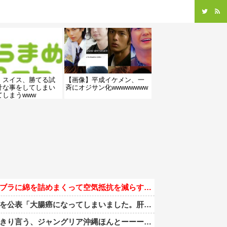
】スイス、勝てる試
【画像】平成イケメン、一
計な事をしてしまい
斉にオジサン化wwwwwwww
てしまうwww
綿を詰めまくって空気抵抗を減らすチート技が発覚ｗｗｗ
癌になってしまいました。肝臓に転移も見られてステージ4です」
ングリア沖縄ほんとーーーーーーーーにおもんない！！！！」→炎上