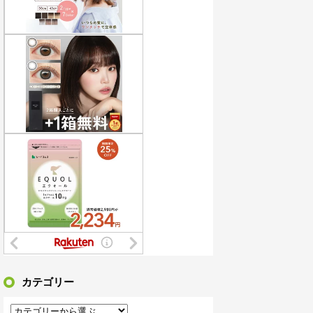
サイクを見たら不愉快になる。この責任をどうとるんだ」
なチー牛を大変身させた結果がこちらw w w w w w w w w w w
画編集で食っていこうと思うんだ』→結果
んにドローンを特攻させるおそロシア。
戦 横浜DeNAベイスターズvs阪神タイガース
護士と完全勝利。離婚届と家電＆裏口への「うっかりアロンアルファ」を残して脱出←悔し泣きしながらやることがエグくて草
か判定して！！→画像がこちらw w w w w w w w w w
：プライベート・クォーターズVer.」フィギュア【原型公開】
カテゴリー