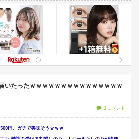
りTikTokライブしててムカついた」
岡田斗司夫「人間の本音としてブ
でNHK報道局との合コンをキャンセル
【画像】カリスマ美容師さん、ココリコ田中みたい
は『これ』の可能性
三児のパパ『父さんな、動
「行ってみて！本当に飲んで欲しい」
【動画】野菜売りのおじさ
【実況・雑談用】8/6公式
全てキャンセルした女逮捕ｗｗｗｗｗｗｗｗ
「ﾀﾋねば保険金出る」と友人を追いつめたモラ旦那＆ウトメ！洗脳解いて弁
ｗｗｗｗｗｗｗｗ
【画像】お前らこの超美人容疑者が、整形か否
いでしまう????
【アズールレーン】グッスマ上海「大鳳
届いたったｗｗｗｗｗｗｗｗｗｗｗｗｗｗｗ
1
コメント
500円、ガチで美味そうｗｗｗ
訓を受ける胡蝶しのぶ…！クールなしのぶが快楽に抗えず翻弄されちゃう…