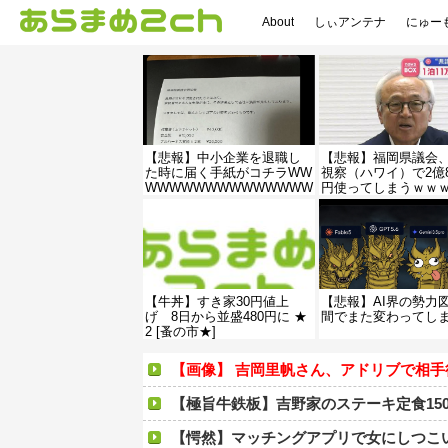
About
しぃアンテナ
にゅー
【悲報】中小企業を退職し
【悲報】福岡県議会
た時に届く手紙がコチラWW
視察（ハワイ）で2億8
WWWWWWWWWWWWWW
円使ってしまうｗｗ
WWWWWWWWWWWWWW
ｗｗｗｗｗｗｗ
WWWWWWWWWWWWWW
W
【牛丼】すき家30円値上
【悲報】AI界の勢力
げ 8日から並盛480円に ★
間でまた変わってし
2 [蚤の市★]
【画像】 吉岡里帆さん、アドリブで相手役俳優の手
【極旨牛鉄板】吉野家のステーキ定食15
【愕然】マッチングアプリで女にしつこい