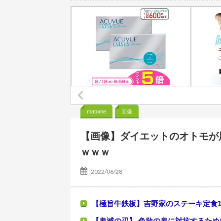
ジャンポケ斉藤の被害女性「事件後にバウムクーヘン売った
【悲報】全身改造に1750万掛けた港区女子、緊急入院
【速報】熊本イオンモール、爆発の原因
若槻千夏「あそこの丸亀製麺の水は都内で1番おいしい」
昔の自販機が最高すぎる
【悲報】週間少年ジャンプの「グッズ(43億円分)」を注文し
【悲報】風俗嬢やってる女の末路ｗｗｗ
matome
画像
【朗報】むちむち女子バレー選手さん、脱
【画像】ダイエットのオトモが
ｗｗｗ
2022/06/28
【極旨牛鉄板】吉野家のステーキ定食1
【鬼滅の刃】 色欲の鬼に対抗するためにエ□特