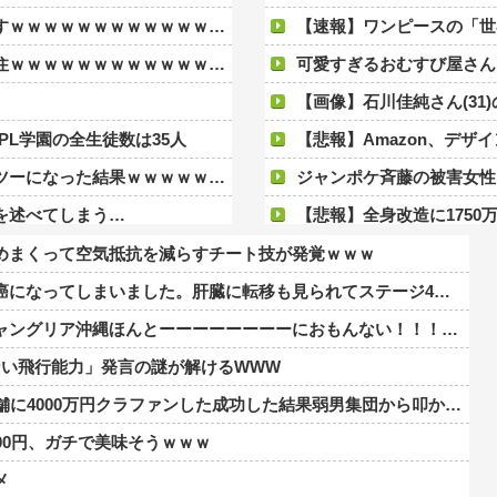
ｗｗｗｗｗｗｗｗｗｗｗｗｗｗｗｗｗｗ
【速報】ワンピースの「世界に
ｗｗｗｗｗｗｗｗｗｗｗｗｗｗｗｗｗｗ
可愛すぎるおむすび屋さん（28）、新店舗に4
【画像】石川佳純さん(31)
PL学園の全生徒数は35人
【悲報】Amazon、デザ
なった結果ｗｗｗｗｗｗｗｗｗｗ
ジャンポケ斉藤の被害女性「事件後に
を述べてしまう…
【悲報】全身改造に1750万掛けた
・・多すぎ・・・？
【速報】熊本イオンモール
めまくって空気抵抗を減らすチート技が発覚ｗｗｗ
人」もいたことが発覚ｗｗｗｗｗ
若槻千夏「あそこの丸亀製麺の水は
になってしまいました。肝臓に転移も見られてステージ4です」
えーかわいそう…会社滅茶苦茶やろなぁ」
【悲報】藤井聡太六冠、1
グリア沖縄ほんとーーーーーーーーにおもんない！！！！」→炎上
際はフェラーリの見積もりだけ投稿など嘘だらけｗｗｗｗｗｗｗｗ
PL学園野球部が休部して今
ない飛行能力」発言の謎が解けるWWW
チプチ株式会社」に変更ｗｗｗｗｗ
【衝撃】ワイのパッパ、会社で
00万円クラファンした成功した結果弱男集団から叩かれてしまうｗｗｗｗ
ッッッッッッッッッッッッッッ！
【速報】れいわ新選組さん
00円、ガチで美味そうｗｗｗ
【画像】「マスク美人さん、また我々を欺
メ