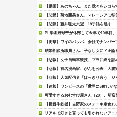
【動画】あのちゃん、また我々をシコらすｗｗｗｗｗｗ
【悲報】菊地亜美さん、マレーシアに移住ｗｗｗｗｗｗｗ
【悲報】藤井聡太六冠、19手詰を逃す
PL学園野球部が休部して今年で10年目、
【衝撃】ワイのパッパ、会社でナンバーツーに
結婚相談所職員さん、子なし女にド正論
【画像あり】えっ、ワイ氏の「貯金」・
【悲報】女子自転車競技、ブラに綿を詰
【悲報】ワイのせいで会社を辞めた新人が「3
【悲報】有名漫画家、がんを公表「大腸癌
積水ハウス「地面師に55億円騙し取られた…」ワイ「は
【悲報】人気配信者「はっきり言う、ジャン
今年3月のベントレーひき逃げ事件で逮捕された男、韓国籍だった模様…自称インフルエンサー→実
【速報】ワンピースの「世界に5種しか
【朗報】プチプチで有名な川上産業、社名を「プ
可愛すぎるおむすび屋さん（28）、新店舗に40
【画像】石川佳純さん(31)の体、エッッッ
【極旨牛鉄板】吉野家のステーキ定食15
【悲報】Amazon、デザイン改悪か
リアルで好きと言っても引かれないアニ