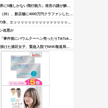
5種しかない飛行能力」発言の謎が解けるWWW
000万円クラファンした成功した結果弱男集団から叩かれてしまうｗｗｗｗ
の体、エッッッッッッッッッッッッッッッッッ！
イン改悪か
バウムクーヘン売ったりTikTokライブしててムカついた」
港区女子、緊急入院でNHK報道局との合コンをキャンセル
、爆発の原因は『これ』の可能性
都内で1番おいしい」「行ってみて！本当に飲んで欲しい」
9手詰を逃す
年で10年目、PL学園の全生徒数は35人
ナンバーツーになった結果ｗｗｗｗｗｗｗｗｗｗ
「いのちの党」に改名ｗｗｗｗｗｗｗｗ
く」←海外でも流行りだした結果がこちらw w w w w w w