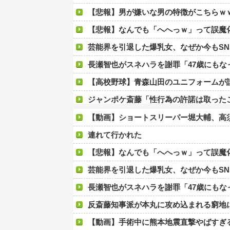
【悲報】男が嫌いな男の特徴がこちらｗ
【悲報】なんでも「へへっｗ」って誤魔化してきたワイ
芸能界を引退した爆乳女、なぜか今もSN
長瀬智也がスネハラを謝罪「47歳にもなっ
【高校野球】青森山田のユニフォームが話題沸騰「涼しそう
ジャンポケ斎藤「性行為の許諾は取った
頂越人 #137【7月7日は北斗に決まっとろうもん
【動画】ショートスリーパー堀大輔、高
後呂有紗アナ 袖口からインナーチラ見
連れて行かれた
姫野美南アナ ピタピタ衣装でインタビュー、胸
【悲報】なんでも「へへっｗ」って誤魔
【悲報】高市早苗に逆らった財務官僚、
芸能界を引退した爆乳女、なぜか今もSN
ぐらんぶる原作最新話、ヤバすぎる
長瀬智也がスネハラを謝罪「47歳にも
可愛すぎるおむすび屋さん（28）、新店舗に4000万円クラファンし
反斎藤知事派が本丸に攻め込まれる窮地に突入
【速報】京大病院、手術ミスで『正常な脳』を摘出 →
【動画】手術中に熊本地震直撃やばすぎ