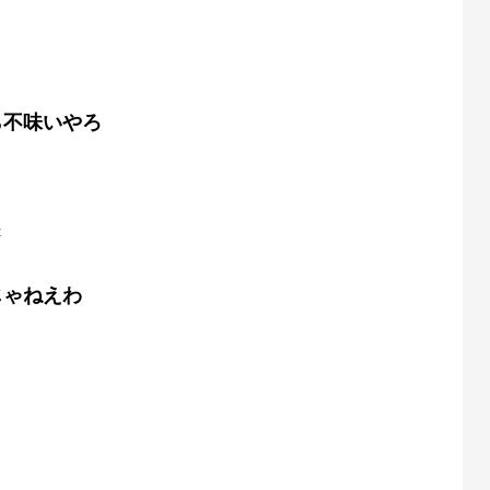
ら不味いやろ
t
じゃねえわ