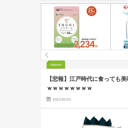
長瀬智也さん、バイク画像を投稿するも見た目が汚らし
【悲報】大阪で白昼堂々誘拐事件発生 wwwwwwwwwwwwww
ワイ「子供2人目欲しいんやが、、、」ヨッメ「金は？
【朗報】プチプチで有名な川上産業、社名を「プ
海外「日本人はなんて気高いんだ！」 英高級紙も驚愕し
【正論】岡田斗司夫「人間の本音としてブサイクを見たら
【物議】大物インフルエンサー「喫煙者の権利がマジで侵
matome
【動画】大阪府警のおっさん射殺映像が公開される。
【悲報】江戸時代に食っても美
ｗｗｗｗｗｗｗｗ
2021/05/31