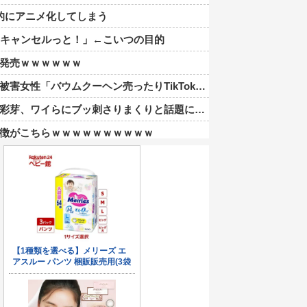
想的にアニメ化してしまう
…キャンセルっと！」←こいつの目的
発売ｗｗｗｗｗｗ
売ったりTikTokライブしててムカついたから示談しなかった」←コレってさ…
刺さりまくりと話題にw w w w w w w w w w w w w
徴がこちらｗｗｗｗｗｗｗｗｗｗ
る
資産約43兆7700億円）の嫁がコチラｗｗｗｗｗ
員の８割が巨乳のムホホ部だったｗｗｗｗ
わるでな」と押し倒されて性行為 → 凄いことになるｗｗｗｗｗ
スケさんになってしまっているという事実←これ
内から温泉が吹き出す ← これ前触れじゃね？
「最愛チアモ」プライズフィギュア【彩色原型公開】