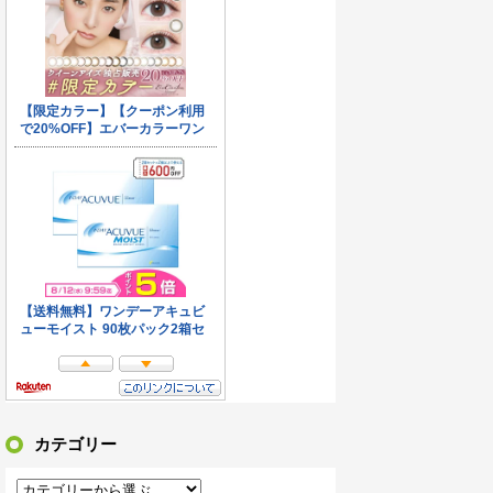
けようとしてきたヒゲ面おじさん！「前後のドラレコに全部映ってますよ？警察行きますね」と伝えたら半泣きで謝罪ｗｗ
、真夏に重度の熱中症で救急搬送された結果→会社の人たちから叩きつけられた「衝撃の事実」に絶句
た財務官僚、異例の左遷ｗｗｗｗｗｗｗｗ
バすぎる
000万円クラファンした成功した結果弱男集団から叩かれてしまうｗｗｗｗ
常な脳』を摘出 → 患者は自発呼吸不可能な植物状態に
るも見た目が汚らしいとネットの女性たちから批判…謝罪
wwwwwwwwwwwwwwwwwwwwwwwwwwwwwwwww
カテゴリー