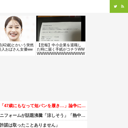
(42歳)とかいう突然
【悲報】中小企業を退職し
美人おばさん女優ww
た時に届く手紙がコチラWW
WWWWWWWWWWWWWW
WWWWWWWWWWWWWW
WWWWWWWWWWWWWW
W
47歳にもなって短パンを履き…」論争に言及
が話題沸騰「涼しそう」「熱中症対策では」「Tシャツみたい」
許諾は取ったことありません」