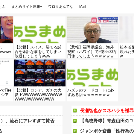
もふ
まとめサイト速報+
ワロタあんてな
Mail
ン、一
【悲報】スイス、勝てる試
【悲報】福岡県議会、海外
松本若菜
wwww
合を余計な事をしてしまい
視察（ハワイ）で2億8500万
現れた
敗退してしまうwww
円使ってしまうｗｗｗｗｗ
w
ｗｗｗｗｗｗｗ
Fire
【悲報】ロシア、ガチの大
ハズレのフードコートに必
クシア
炎上WWWWWWWWWWW
ずある店ｗｗｗｗｗｗｗ
WWWWWWWWWWW
長瀬智也がスネハラを謝罪「
の大炎上をしてしまうw w w w w w w
【高校野球】青森山田のユニフォーム
る
ジャンポケ斎藤「性行為の