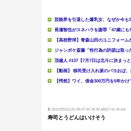
芸能界を引退した爆乳女、なぜか今もS
長瀬智也がスネハラを謝罪「47歳に
【高校野球】青森山田のユニフォームが
ジャンポケ斎藤「性行為の許諾は取っ
頂越人 #137【7月7日は北斗に決まっ
【動画】 移民受け入れ派のパヨおば、
【愕然】ワイ、借金300万円を5年か
「ガンダムW」に一人クソダサい機体
3:
2021/05/31(月) 06:07:45.36 ID:aBQ7+d+J0.net
寿司とうどんはいけそう