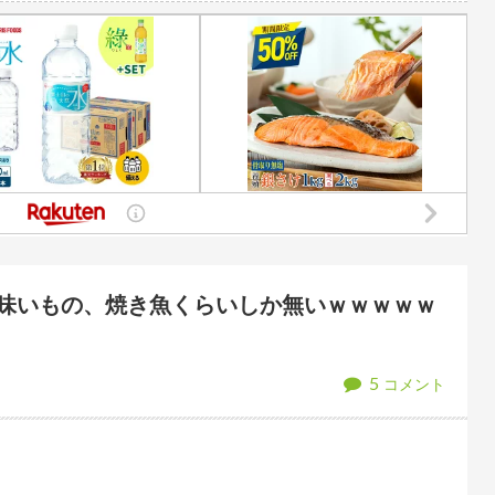
いとネットの女性たちから批判…謝罪
煽り運転の末に道路で大の字になり「降りろ！殴るぞ！」とドアを強引に開
wwwwwwwwwwwwwwwwwwwwww
「お前は自分に甘い」と家族に責められ育った私…３０歳の時
育児は？私の仕事は？キャリアは？」
【悲報】高市早苗に逆らっ
チプチ株式会社」に変更ｗｗｗｗｗ
ぐらんぶる原作最新話、ヤ
た極限の中の日本人の姿に世界が衝撃
可愛すぎるおむすび屋さん（28）、新店舗に4
不愉快になる。この責任をどうとるんだ」
【速報】京大病院、手術ミスで『正
害されてる。いくら税金払ってるんだ」
長瀬智也さん、バイク画像を投稿す
当然のように無抵抗だったことが発覚
【悲報】大阪で白昼堂々誘拐事件発生 www
味いもの、焼き魚くらいしか無いｗｗｗｗｗ
5
コメント