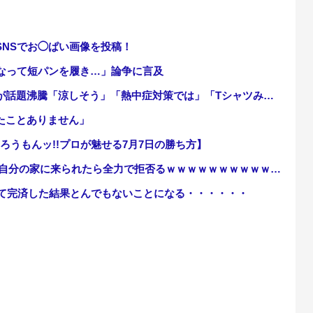
NSでお◯ぱい画像を投稿！
もなって短パンを履き…」論争に言及
話題沸騰「涼しそう」「熱中症対策では」「Tシャツみたい」
たことありません」
とろうもんッ!!プロが魅せる7月7日の勝ち方】
自分の家に来られたら全力で拒否るｗｗｗｗｗｗｗｗｗｗｗｗ
けて完済した結果とんでもないことになる・・・・・・
がいるよな