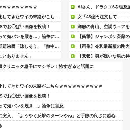
ｗｗｗｗｗｗｗｗｗ
AIさん、ドラクエ6を理
の末路がこちらｗｗｗｗｗｗｗｗｗｗ
女「43億円注文して……
Sでお◯ぱい画像を投稿！
洋服の青山、空調ウェアを
て短パンを履き…」論争に言及
【衝撃】ジャンポケ斉藤の被害女性「バウムクーヘン
」「熱中症対策では」「Tシャツみたい」
【画像】令和最新版の剛力彩芽、ワイらにブッ
ことありません」
【悲報】男が嫌いな男の特
ッ!!プロが魅せる7月7日の勝ち方】
みいちゃん、セコカンにな
須クリニック息子にマジギレ！怖すぎると話題に
え！！
【画像】ジェフ・ベゾスさん（
くっきり！！【GIF動画あり】
【画像】JKダンス部、部
化してきたワイの末路がこちらｗｗｗｗｗｗｗｗｗｗ
異例の左遷ｗｗｗｗｗｗｗｗ
夫さん、妻に「天井のシミ数えてれば終
Sでお◯ぱい画像を投稿！
ダイアンのじゃない方がユー
なって短パンを履き…」論争に言及
た成功した結果弱男集団から叩かれてしまうｗｗｗｗ
【熊本地震】発生後に居酒屋店
、「ようやく反撃のターンやね」と手際の良さに感心する人が続出中
 患者は自発呼吸不可能な植物状態に
【ボンバーガール】KONAMI
る