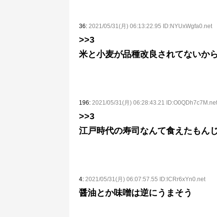
36:
2021/05/31(月) 06:13:22.95 ID:NYUxWgfa0.net
>>3
米と小麦が品種改良されてないか
196:
2021/05/31(月) 06:28:43.21 ID:O0QDh7c7M.ne
>>3
江戸時代の寿司なんて食えたもん
4:
2021/05/31(月) 06:07:57.55 ID:lCRr6xYn0.net
醤油とか味噌は逆にうまそう