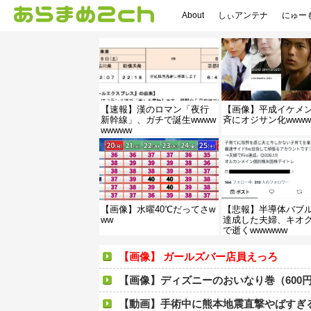
About
しぃアンテナ
にゅー
【速報】漢のロマン「夜行
【画像】平成イケメ
新幹線」、ガチで誕生wwww
斉にオジサン化wwww
wwwww
【画像】水曜40℃だってさw
【悲報】半導体バブルで
ww
達成した夫婦、キオ
で逝くwwwwww
【画像】 ガールズバー店員えっろ
【画像】ディズニーのおいなり巻（600円）、流石にアレすぎて賛否両論
【動画】手術中に熊本地震直撃やばすぎ